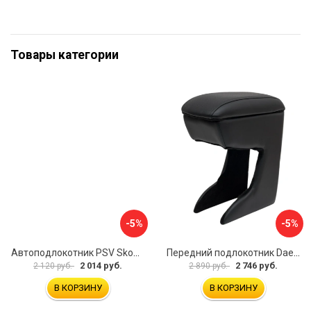
Товары категории
-5%
-5%
Автоподлокотник PSV Skoda Octavia III 2013 A7 РОМБ 135594
Передний подлокотник Daewoo Matiz 2000- AVTOLIDER1 PP-Daewoo-Matiz.-01
2 014 руб.
2 746 руб.
2 120 руб.
2 890 руб.
В КОРЗИНУ
В КОРЗИНУ