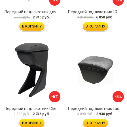
Передний подлокотник для KIA Rio 2 2005-2011 г.в. AVTOLIDER1 PP-KIA-Rio-2-01
Передний подлокотник LR Freelander 2014- AVTOLIDER1 PP-LR-Freelander-2014-06
2 746 руб.
6 850 руб.
2 890 руб.
7 210 руб.
В КОРЗИНУ
В КОРЗИНУ
-5%
-5%
Передний подлокотник Chevrolet Spark 2005-2009- AVTOLIDER1 PP-Chevrolet-Spark-02
Передний подлокотник Lada Granta AVTOLIDER1 PP-Lada-Granta-02R
2 746 руб.
2 936 руб.
2 890 руб.
3 090 руб.
В КОРЗИНУ
В КОРЗИНУ