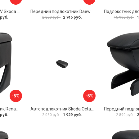
Автоподлокотник PSV Skoda Octavia III 2013 A7 РОМБ 135594
Передний подлокотник Daewoo Matiz 2000- AVTOLIDER1 PP-Daewoo-Matiz.-01
 руб.
2 746 руб.
1
2 890 руб.
15 990 руб.
-5%
-5%
Передний подлокотник Renault Megane 2 2002-2008 AVTOLIDER1 PP-Renault-Megan-2-02R
Автоподлокотник Skoda Octavia III 2013 A7 PSV 124591
 руб.
1 929 руб.
2
2 030 руб.
2 890 руб.