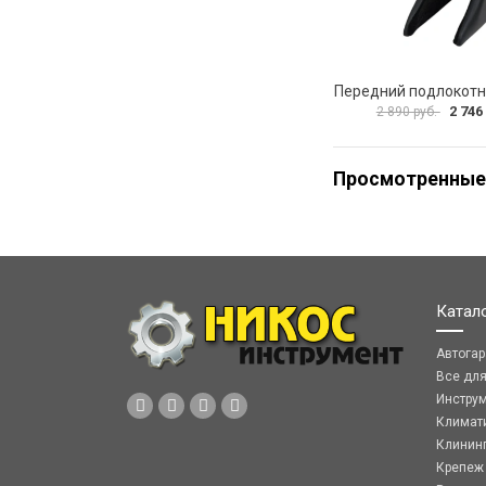
2 746
2 890 руб.
Просмотренные
Катал
Автога
Все дл
Инстру
Климат
Клинин
Крепеж