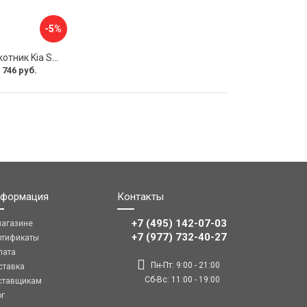
-5%
Передний подлокотник Kia Soul I 2008-2013 AVTOLIDER1 PP-Kia-Soul-1-01
 746 руб.
формация
Контакты
+7 (495) 142-07-03
магазине
‎‎+7 (977) 732-40-27
ртификаты
лата
Пн-Пт: 9:00 - 21:00
ставка
Сб-Вс: 11:00 - 19:00
ставщикам
ог