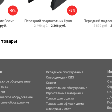
-5%
-5%
Передний подлокотник Chevrolet Spark 2005-2009 AVTOLIDER1 PP-Chevrolet-Spark-01
Передний подлокотник Hyundai I30 2007-2012 AVTOLIDER1 PP- Hyundai-I30-1-01
 руб.
2 366 руб.
2
2 490 руб.
2 890 руб.
 товары
ог
Ин
Складское оборудование
Спецодежда и СИЗ
ражное оборудование
О 
Станки
я сада
Се
Строительное оборудование
мент
Оп
Строительные материалы
ическое оборудование
До
Товары для отдыха
говое оборудование
По
Товары для офиса и дома
Бл
Электрика и свет