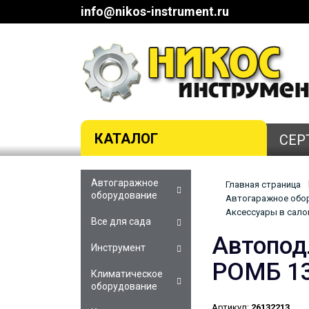
info@nikos-instrument.ru
КАТАЛОГ
СЕР
Автогаражное
Главная страница
оборудование
Автогаражное обор
Аксессуары в сало
Все для сада
Автоподл
Инструмент
РОМБ 1
Климатическое
оборудование
Артикул:
26132213