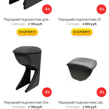
-5%
-5%
Передний подлокотник для KIA Rio 2 2005-2011 г.в. AVTOLIDER1 PP-KIA-Rio-2-01
Передний подлокотник LR Freelander 2014- AVTOLIDER1 PP-LR-Freelander-2014-06
2 746 руб.
6 850 руб.
2 890 руб.
7 210 руб.
В КОРЗИНУ
В КОРЗИНУ
-5%
-5%
Передний подлокотник Chevrolet Spark 2005-2009- AVTOLIDER1 PP-Chevrolet-Spark-02
Передний подлокотник Lada Granta AVTOLIDER1 PP-Lada-Granta-02R
2 746 руб.
2 936 руб.
2 890 руб.
3 090 руб.