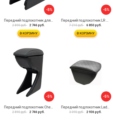
-5%
-5%
Передний подлокотник для KIA Rio 2 2005-2011 г.в. AVTOLIDER1 PP-KIA-Rio-2-01
Передний подлокотник LR Freelander 2014- AVTOLIDER1 PP-LR-Freelander-2014-06
2 746 руб.
6 850 руб.
2 890 руб.
7 210 руб.
В КОРЗИНУ
В КОРЗИНУ
-5%
-5%
Передний подлокотник Chevrolet Spark 2005-2009- AVTOLIDER1 PP-Chevrolet-Spark-02
Передний подлокотник Lada Granta AVTOLIDER1 PP-Lada-Granta-02R
2 746 руб.
2 936 руб.
2 890 руб.
3 090 руб.