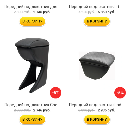
Передний подлокотник для KIA Rio 2 2005-2011 г.в. AVTOLIDER1 PP-KIA-Rio-2-01
Передний подлокотник LR Freelander 2014- AVTOLIDER1 PP-LR-Freelander-2014-06
2 746 руб.
6 850 руб.
2 890 руб.
7 210 руб.
В КОРЗИНУ
В КОРЗИНУ
-5%
-5%
Передний подлокотник Chevrolet Spark 2005-2009- AVTOLIDER1 PP-Chevrolet-Spark-02
Передний подлокотник Lada Granta AVTOLIDER1 PP-Lada-Granta-02R
2 746 руб.
2 936 руб.
2 890 руб.
3 090 руб.
В КОРЗИНУ
В КОРЗИНУ