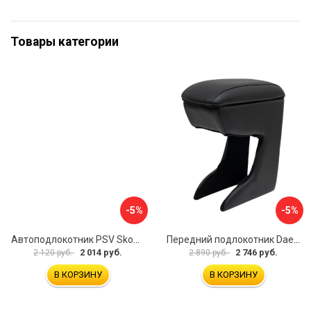
Товары категории
-5%
-5%
Автоподлокотник PSV Skoda Octavia III 2013 A7 РОМБ 135594
Передний подлокотник Daewoo Matiz 2000- AVTOLIDER1 PP-Daewoo-Matiz.-01
2 014 руб.
2 746 руб.
2 120 руб.
2 890 руб.
В КОРЗИНУ
В КОРЗИНУ