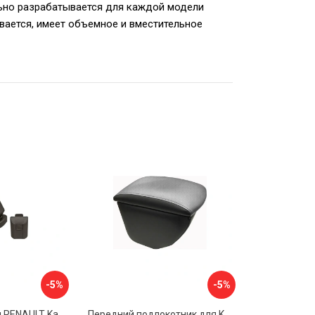
ьно разрабатывается для каждой модели
вается, имеет объемное и вместительное
-5%
-5%
Подлокотник для RENAULT Kaptur 2017 г.в. armster 2 BLACK V00970
Передний подлокотник для KIA Rio 4 2017-н.в. AVTOLIDER1 PP-KIA-Rio-4-02