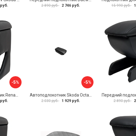
 руб.
2 746 руб.
1
2 890 руб.
15 990 руб.
-5%
-5%
Передний подлокотник Renault Megane 2 2002-2008 AVTOLIDER1 PP-Renault-Megan-2-02R
Автоподлокотник Skoda Octavia III 2013 A7 PSV 124591
 руб.
1 929 руб.
2
2 030 руб.
2 890 руб.