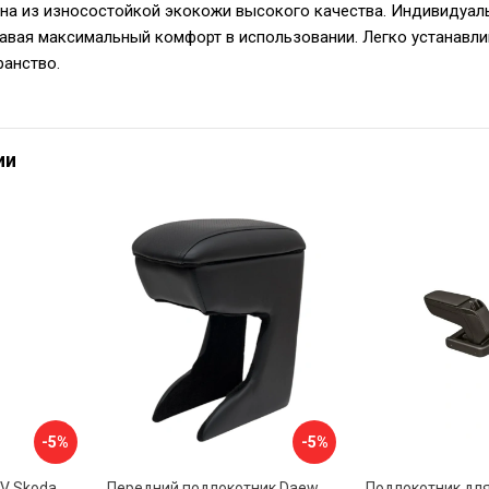
на из износостойкой экокожи высокого качества. Индивидуал
авая максимальный комфорт в использовании. Легко устанавли
ранство.
ии
-5%
-5%
Автоподлокотник PSV Skoda Octavia III 2013 A7 РОМБ 135594
Передний подлокотник Daewoo Matiz 2000- AVTOLIDER1 PP-Daewoo-Matiz.-01