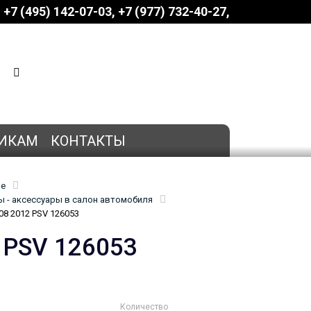
+7 (495) 142-07-03
‎‎+7 (977) 732-40-27
КОРЗИНА
0 позиций
на сумму
0 руб.
ИКАМ
КОНТАКТЫ
ие
 - аксессуары в салон автомобиля
8 2012 PSV 126053
 PSV 126053
Количество