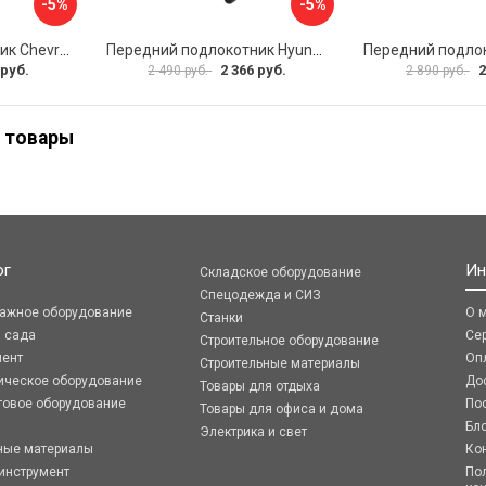
-5%
-5%
Передний подлокотник Chevrolet Spark 2005-2009 AVTOLIDER1 PP-Chevrolet-Spark-01
Передний подлокотник Hyundai I30 2007-2012 AVTOLIDER1 PP- Hyundai-I30-1-01
 руб.
2 366 руб.
2
2 490 руб.
2 890 руб.
 товары
ог
Ин
Складское оборудование
Спецодежда и СИЗ
ражное оборудование
О 
Станки
я сада
Се
Строительное оборудование
мент
Оп
Строительные материалы
ическое оборудование
До
Товары для отдыха
говое оборудование
По
Товары для офиса и дома
Бл
Электрика и свет
ные материалы
Ко
инструмент
По