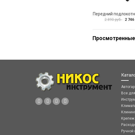
2 746
2 890 руб.
Просмотренные
Катал
Автога
Все дл
Инстру
Климат
Клинин
Крепеж
Расход
Ручной 