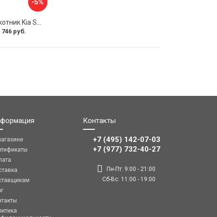
-5%
Передний подлокотник Kia Soul I 2008-2013 AVTOLIDER1 PP-Kia-Soul-1-01
 746 руб.
формация
Контакты
+7 (495) 142-07-03
магазине
‎‎+7 (977) 732-40-27
ртификаты
лата
Пн-Пт: 9:00 - 21:00
ставка
Сб-Вс: 11:00 - 19:00
ставщикам
ог
нтакты
литика