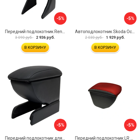
-5%
-5%
Передний подлокотник Renault Megane 2 2002-2008 AVTOLIDER1 PP-Renault-Megan-2-02R
Автоподлокотник Skoda Octavia III 2013 A7 PSV 124591
2 936 руб.
1 929 руб.
3 090 руб.
2 030 руб.
В КОРЗИНУ
В КОРЗИНУ
-5%
-5%
Передний подлокотник для KIA Rio 2 2005-2011 г.в. AVTOLIDER1 PP-KIA-Rio-2-01
Передний подлокотник LR Freelander 2014- AVTOLIDER1 PP-LR-Freelander-2014-06