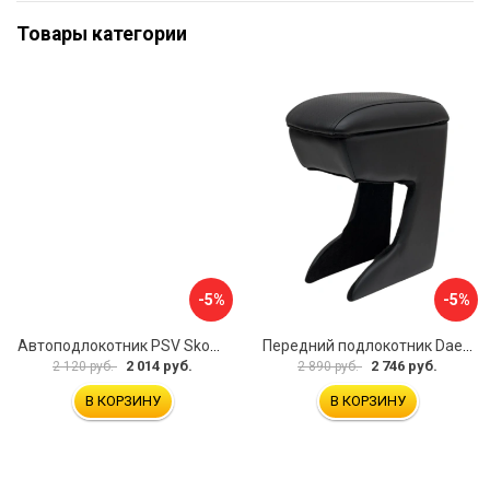
Товары категории
-5%
-5%
Автоподлокотник PSV Skoda Octavia III 2013 A7 РОМБ 135594
Передний подлокотник Daewoo Matiz 2000- AVTOLIDER1 PP-Daewoo-Matiz.-01
2 014 руб.
2 746 руб.
2 120 руб.
2 890 руб.
В КОРЗИНУ
В КОРЗИНУ