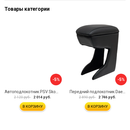
Товары категории
-5%
-5%
Автоподлокотник PSV Skoda Octavia III 2013 A7 РОМБ 135594
Передний подлокотник Daewoo Matiz 2000- AVTOLIDER1 PP-Daewoo-Matiz.-01
2 014 руб.
2 746 руб.
2 120 руб.
2 890 руб.
В КОРЗИНУ
В КОРЗИНУ