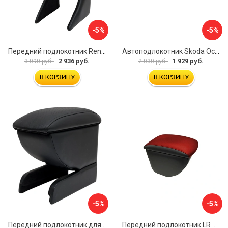
-5%
-5%
Передний подлокотник Renault Megane 2 2002-2008 AVTOLIDER1 PP-Renault-Megan-2-02R
Автоподлокотник Skoda Octavia III 2013 A7 PSV 124591
2 936 руб.
1 929 руб.
3 090 руб.
2 030 руб.
В КОРЗИНУ
В КОРЗИНУ
-5%
-5%
Передний подлокотник для KIA Rio 2 2005-2011 г.в. AVTOLIDER1 PP-KIA-Rio-2-01
Передний подлокотник LR Freelander 2014- AVTOLIDER1 PP-LR-Freelander-2014-06