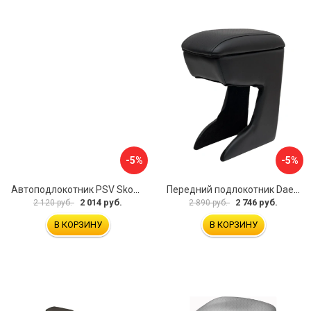
-5%
-5%
Автоподлокотник PSV Skoda Octavia III 2013 A7 РОМБ 135594
Передний подлокотник Daewoo Matiz 2000- AVTOLIDER1 PP-Daewoo-Matiz.-01
2 014 руб.
2 746 руб.
2 120 руб.
2 890 руб.
В КОРЗИНУ
В КОРЗИНУ