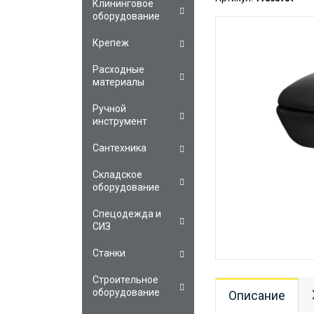
Клининговое
оборудование
Крепеж
Расходные
материалы
Ручной
инструмент
Сантехника
Складское
оборудование
Спецодежда и
СИЗ
Станки
Строительное
оборудование
Описание