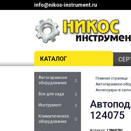
info@nikos-instrument.ru
КАТАЛОГ
СЕР
Автогаражное
Главная страница
оборудование
Автогаражное обор
Аксессуары в сало
Все для сада
Автоподл
Инструмент
124075
Климатическое
оборудование
Артикул:
17868781