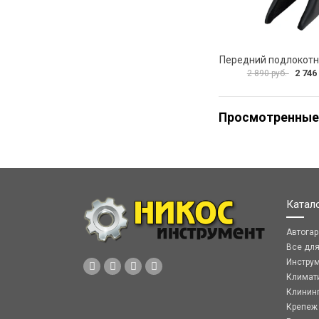
2 746
2 890 руб.
Просмотренные
Катал
Автога
Все дл
Инстру
Климат
Клинин
Крепеж