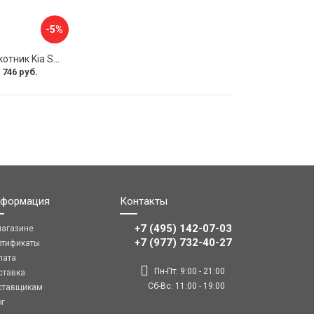
-5%
Передний подлокотник Kia Soul I 2008-2013 AVTOLIDER1 PP-Kia-Soul-1-01
 746 руб.
формация
Контакты
+7 (495) 142-07-03
магазине
‎‎+7 (977) 732-40-27
ртификаты
лата
Пн-Пт: 9:00 - 21:00
ставка
Сб-Вс: 11:00 - 19:00
ставщикам
ог