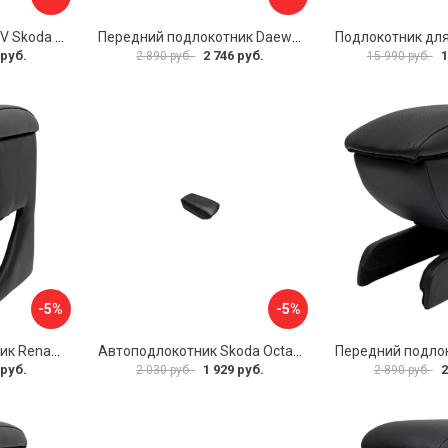
Автоподлокотник PSV Skoda Octavia III 2013 A7 РОМБ 135594
Передний подлокотник Daewoo Matiz 2000- AVTOLIDER1 PP-Daewoo-Matiz.-01
 руб.
2 746 руб.
1
2 890 руб.
15 990 руб.
-5%
-5%
Передний подлокотник Renault Megane 2 2002-2008 AVTOLIDER1 PP-Renault-Megan-2-02R
Автоподлокотник Skoda Octavia III 2013 A7 PSV 124591
 руб.
1 929 руб.
2
2 030 руб.
2 890 руб.