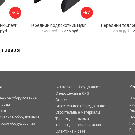
-5%
-5%
Передний подлокотник Chevrolet Spark 2005-2009 AVTOLIDER1 PP-Chevrolet-Spark-01
Передний подлокотник Hyundai I30 2007-2012 AVTOLIDER1 PP- Hyundai-I30-1-01
 руб.
2 366 руб.
2
2 490 руб.
2 890 руб.
 товары
ог
Ин
Складское оборудование
Спецодежда и СИЗ
ражное оборудование
О 
Станки
я сада
Се
Строительное оборудование
мент
Оп
Строительные материалы
ическое оборудование
До
Товары для отдыха
говое оборудование
По
Товары для офиса и дома
Бл
Электрика и свет