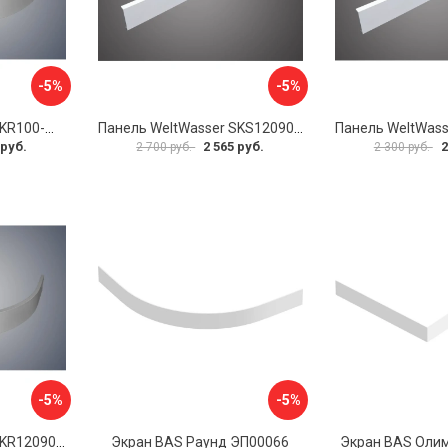
-5%
-5%
Панель WeltWasser SKR100-WT 10000004402
Панель WeltWasser SKS12090-WT 10000004399
 руб.
2 565 руб.
2
2 700 руб.
2 300 руб.
-5%
-5%
Панель WeltWasser SKR12090-WT 10000004407
Экран BAS Раунд ЭП00066
Экран BAS Оли