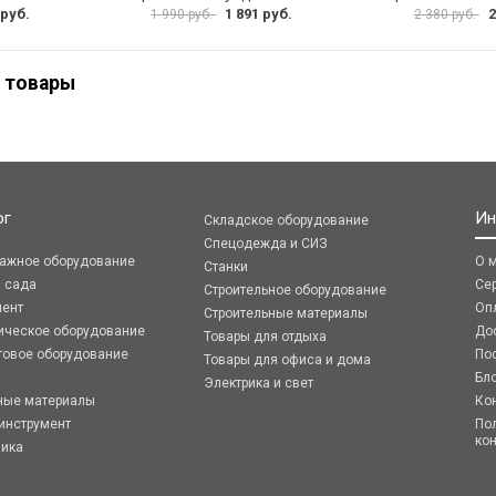
 руб.
1 891 руб.
2
1 990 руб.
2 380 руб.
 товары
ог
Ин
Складское оборудование
Спецодежда и СИЗ
ражное оборудование
О 
Станки
я сада
Се
Строительное оборудование
мент
Оп
Строительные материалы
ическое оборудование
До
Товары для отдыха
говое оборудование
По
Товары для офиса и дома
Бл
Электрика и свет
ные материалы
Ко
инструмент
По
ко
ника