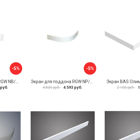
-5%
-5%
Экран для поддона RGW NB/LUX-08 16230112-80
Экран для поддона RGW NP/STYLE-10 16230410-00
Экран BAS Оли
 руб.
4 593 руб.
1
4 835 руб.
2 100 руб.