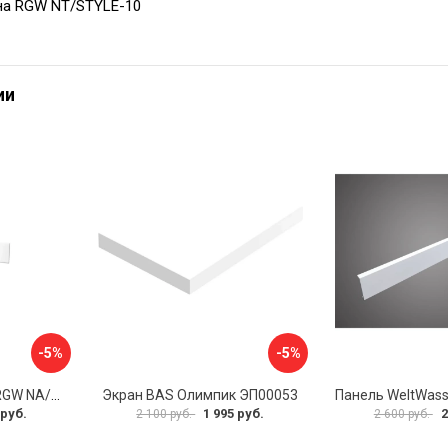
на RGW NT/STYLE-10
ии
-5%
-5%
Экран для поддона RGW NA/LUX-12 16230111-02
Экран BAS Олимпик ЭП00053
 руб.
1 995 руб.
2
2 100 руб.
2 600 руб.