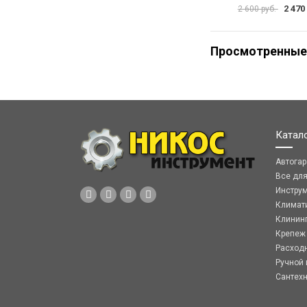
2 470
2 600 руб.
Просмотренные
Катал
Автога
Все дл
Инстру
Климат
Клинин
Крепеж
Расход
Ручной 
Сантех