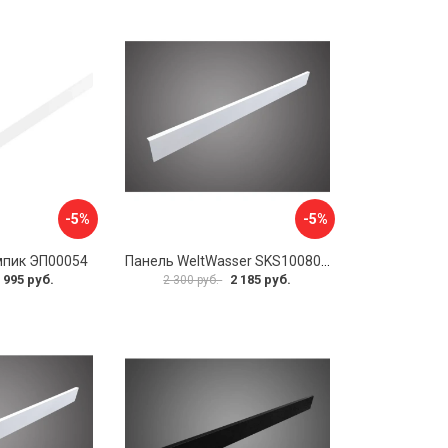
-5%
-5%
мпик ЭП00054
Панель WeltWasser SKS10080-WT 10000004397
 995 руб.
2 185 руб.
2 300 руб.