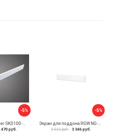
-5%
-5%
Панель WeltWasser SKS100-WT 10000004396
Экран для поддона RGW NG-21 03231480-01
 470 руб.
3 346 руб.
3 522 руб.