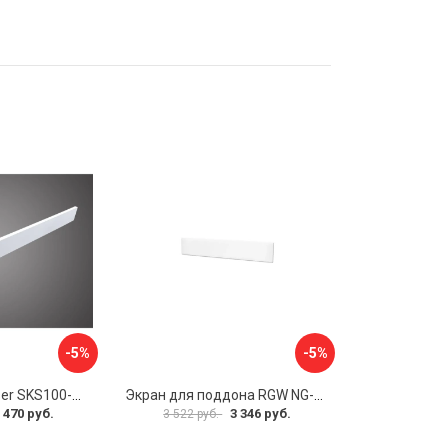
-5%
-5%
Панель WeltWasser SKS100-WT 10000004396
Экран для поддона RGW NG-21 03231480-01
 470 руб.
3 346 руб.
3 522 руб.