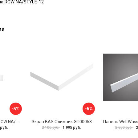
на RGW NA/STYLE-12
ии
-5%
-5%
Экран для поддона RGW NA/LUX-12 16230111-02
Экран BAS Олимпик ЭП00053
 руб.
1 995 руб.
2
2 100 руб.
2 600 руб.