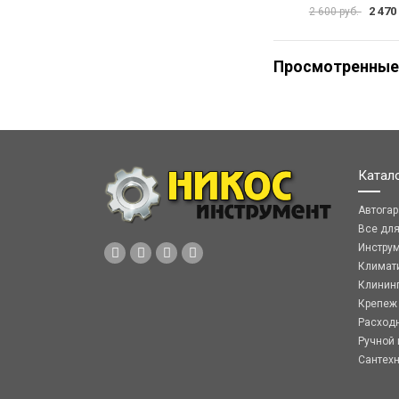
2 470
2 600 руб.
Просмотренные
Катал
Автога
Все дл
Инстру
Климат
Клинин
Крепеж
Расход
Ручной 
Сантех