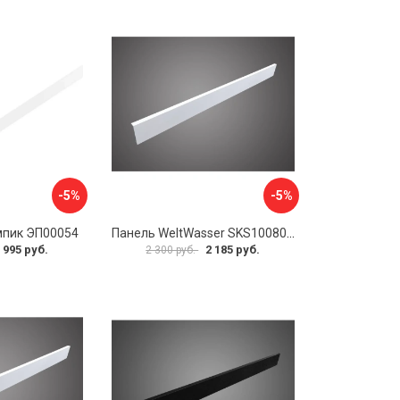
-5%
-5%
мпик ЭП00054
Панель WeltWasser SKS10080-WT 10000004397
 995 руб.
2 185 руб.
2 300 руб.