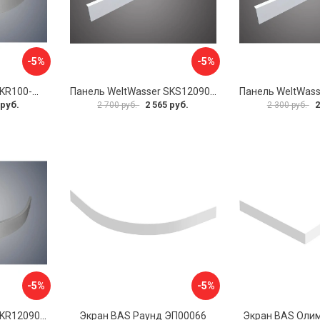
-5%
-5%
Панель WeltWasser SKR100-WT 10000004402
Панель WeltWasser SKS12090-WT 10000004399
 руб.
2 565 руб.
2
2 700 руб.
2 300 руб.
-5%
-5%
Панель WeltWasser SKR12090-WT 10000004407
Экран BAS Раунд ЭП00066
Экран BAS Оли