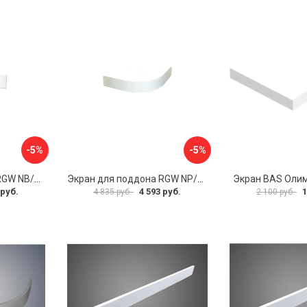
-5%
-5%
Экран для поддона RGW NB/LUX-08 16230112-80
Экран для поддона RGW NP/STYLE-10 16230410-00
Экран BAS Оли
 руб.
4 593 руб.
1
4 835 руб.
2 100 руб.