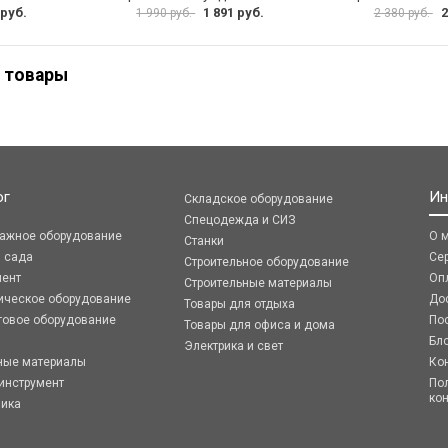
 руб.
1 891 руб.
2
1 990 руб.
2 380 руб.
 товары
ог
Ин
Складское оборудование
Спецодежда и СИЗ
ражное оборудование
О 
Станки
я сада
Се
Строительное оборудование
мент
Оп
Строительные материалы
ическое оборудование
До
Товары для отдыха
говое оборудование
По
Товары для офиса и дома
Бл
Электрика и свет
ные материалы
Ко
инструмент
По
ко
ника