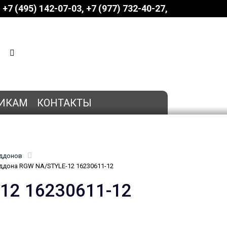
+7 (495) 142-07-03
‎‎+7 (977) 732-40-27
КОРЗИНА
0 позиций
на сумму
0 руб.
ИКАМ
КОНТАКТЫ
оддонов
ддона RGW NA/STYLE-12 16230611-12
12 16230611-12