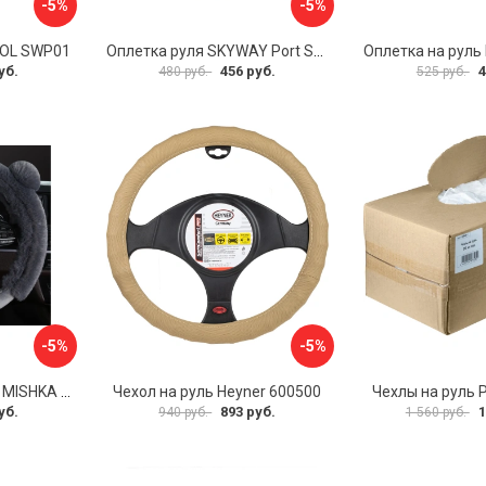
-5%
-5%
VOL SWP01
Оплетка руля SKYWAY Port S01102449
уб.
456 руб.
4
480 руб.
525 руб.
-5%
-5%
Оплетка на руль PSV MISHKA Premium 136096
Чехол на руль Heyner 600500
Чехлы на руль 
уб.
893 руб.
1
940 руб.
1 560 руб.