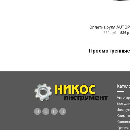
836 р
880 руб.
Просмотренные
Катал
Автога
Все дл
Инстру
Климат
Клинин
Крепеж