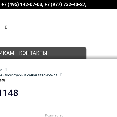
+7 (495) 142-07-03
‎‎+7 (977) 732-40-27
КОРЗИНА
0 позиций
на сумму
0 руб.
ИКАМ
КОНТАКТЫ
ие
 - аксессуары в салон автомобиля
148
1148
Количество