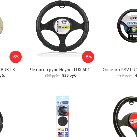
-5%
-5%
Оплетка на руль PSV ARKTIK 132380
Чехол на руль Heyner LUX 601000
Оплетка PSV PR
уб.
825 руб.
4
868 руб.
480 руб.