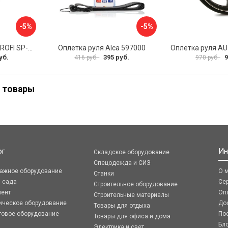
-5%
-5%
Оплетка руля AUTOPROFI SP-5026 BK M
Оплетка руля Alca 597000
уб.
395 руб.
9
416 руб.
970 руб.
 товары
ог
Ин
Складское оборудование
Спецодежда и СИЗ
ражное оборудование
О 
Станки
я сада
Се
Строительное оборудование
мент
Оп
Строительные материалы
ическое оборудование
До
Товары для отдыха
говое оборудование
По
Товары для офиса и дома
Бл
Электрика и свет