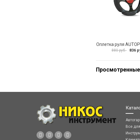
836 р
880 руб.
Просмотренные
Катал
Автога
Все дл
Инстру
Климат