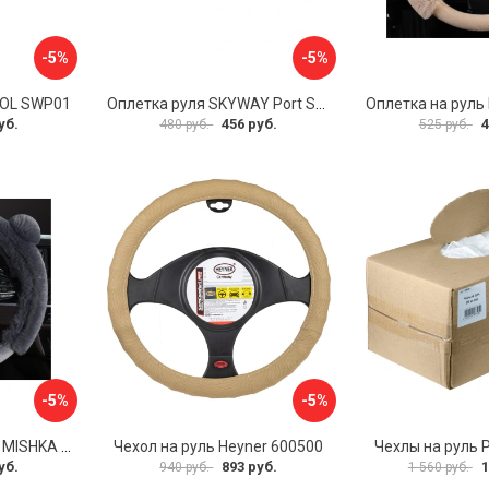
-5%
-5%
VOL SWP01
Оплетка руля SKYWAY Port S01102449
уб.
456 руб.
4
480 руб.
525 руб.
-5%
-5%
Оплетка на руль PSV MISHKA Premium 136096
Чехол на руль Heyner 600500
Чехлы на руль 
уб.
893 руб.
1
940 руб.
1 560 руб.