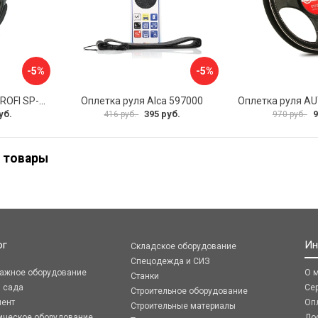
-5%
-5%
Оплетка руля AUTOPROFI SP-5026 BK M
Оплетка руля Alca 597000
уб.
395 руб.
9
416 руб.
970 руб.
 товары
ог
Ин
Складское оборудование
Спецодежда и СИЗ
ражное оборудование
О 
Станки
я сада
Се
Строительное оборудование
мент
Оп
Строительные материалы
ическое оборудование
До