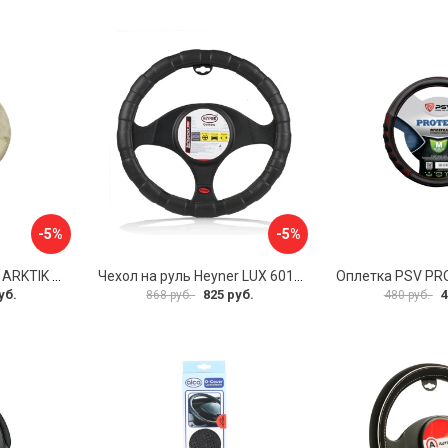
-5%
-5%
Оплетка на руль PSV ARKTIK 132380
Чехол на руль Heyner LUX 601000
Оплетка PSV PR
уб.
825 руб.
4
868 руб.
480 руб.