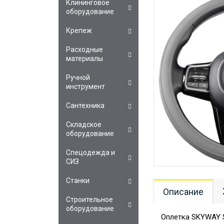
Клининговое
оборудование
Крепеж
Расходные
материалы
Ручной
инструмент
Сантехника
Складское
оборудование
Спецодежда и
СИЗ
Станки
Описание
Строительное
оборудование
Оплетка SKYWAY S