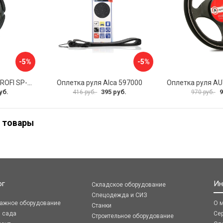
-5%
-5%
Оплетка руля AUTOPROFI SP-5026 BK M
Оплетка руля Alca 597000
уб.
395 руб.
9
416 руб.
970 руб.
 товары
ог
Ин
Складское оборудование
Спецодежда и СИЗ
ражное оборудование
О 
Станки
я сада
Се
Строительное оборудование