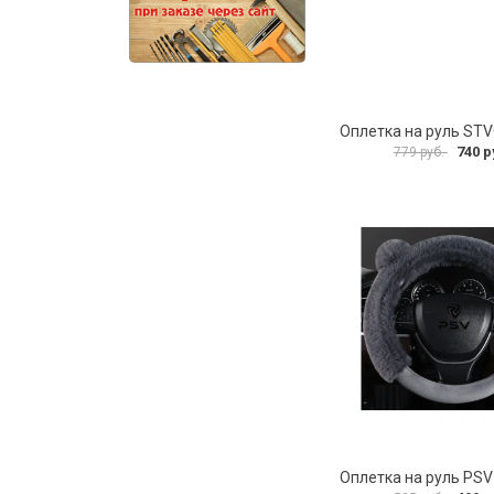
Оплетка на руль ST
740 р
779 руб.