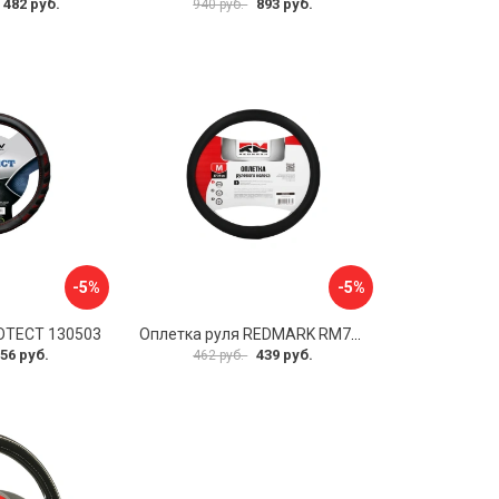
 482 руб.
893 руб.
940 руб.
-5%
-5%
OTECT 130503
Оплетка руля REDMARK RM78002
56 руб.
439 руб.
462 руб.