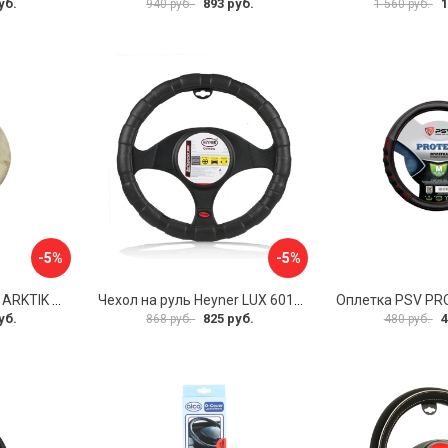
уб.
893 руб.
1
940 руб.
1 560 руб.
-5%
-5%
Оплетка на руль PSV ARKTIK 132380
Чехол на руль Heyner LUX 601000
Оплетка PSV PR
уб.
825 руб.
4
868 руб.
480 руб.