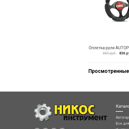
836 р
880 руб.
Просмотренные
Катал
Автога
Все дл