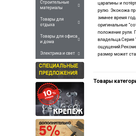
Строительные
царапины и потёр
материалы
рулю. Экокожа про
зимнее время год
Товары для
оригинальные "со
отдыха
положение руля. 
Товары для офиса
владельца.Серия 
и дома
ощущений.Рекомен
Электрика и свет
размер может ста
Товары категор