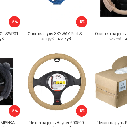
-5%
-5%
VOL SWP01
Оплетка руля SKYWAY Port S01102449
уб.
456 руб.
4
480 руб.
525 руб.
-5%
-5%
Оплетка на руль PSV MISHKA Premium 136096
Чехол на руль Heyner 600500
Чехлы на руль 