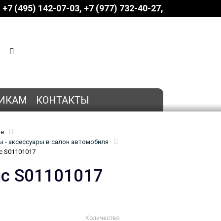
+7 (495) 142-07-03
‎‎+7 (977) 732-40-27
КОРЗИНА
0 позиций
на сумму
0 руб.
ИКАМ
КОНТАКТЫ
ие
 - аксессуары в салон автомобиля
c S01101017
ic S01101017
Количество