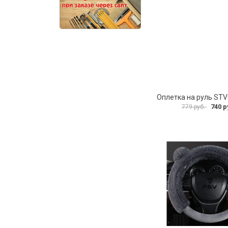
Оплетка на руль ST
740 р
779 руб.