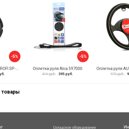
-5%
-5%
Оплетка руля AUTOPROFI SP-5026 BK M
Оплетка руля Alca 597000
уб.
395 руб.
9
416 руб.
970 руб.
 товары
ог
Ин
Складское оборудование