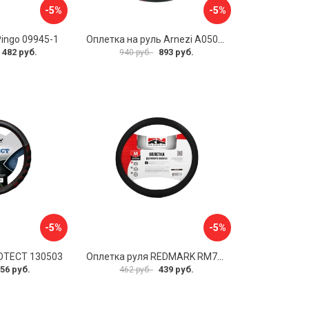
-5%
-5%
Pingo 09945-1
Оплетка на руль Arnezi A0501040
 482 руб.
893 руб.
940 руб.
-5%
-5%
OTECT 130503
Оплетка руля REDMARK RM78002
56 руб.
439 руб.
462 руб.