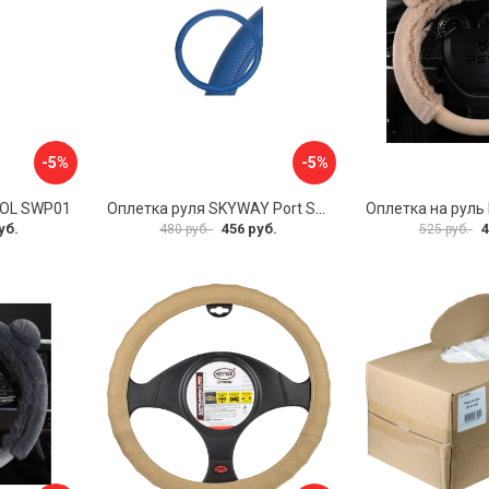
-5%
-5%
VOL SWP01
Оплетка руля SKYWAY Port S01102449
уб.
456 руб.
4
480 руб.
525 руб.