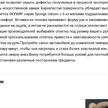
акже позволит скрыть дефекты, полученные в процессе эксплуат
ь искусственной замши. Бархатистая поверхность обладает в
ётка SKYWAY серии Sponge classic с 6-ю мягкими подушечками
комфорт. Вставки из спонжа принимают форму рук и запоминают
одные на ощупь, а летом не раскаляются на солнце, исключают
ции производителей: выбирайте оплетку под размер вашего ру
иной проскальзывания оплётки, привести к невозможности снят
етки на руль:Прогрейте салон автомобиля до комнатной темпер
пару минут, чтобы она нагрелась и стала более эластичной ил
ится сверху вниз.Внизу потребуется больше усилий для плотно
установки различные посторонние предметы.
ии