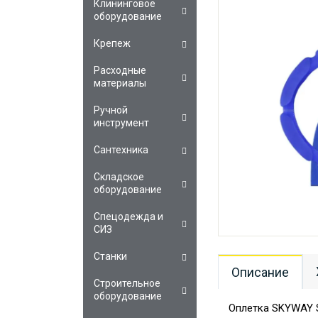
Клининговое
оборудование
Крепеж
Расходные
материалы
Ручной
инструмент
Сантехника
Складское
оборудование
Спецодежда и
СИЗ
Станки
Описание
Строительное
оборудование
Оплетка SKYWAY S