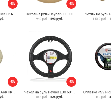
-5%
-5%
Оплетка на руль PSV MISHKA Premium 136096
Чехол на руль Heyner 600500
Чехлы на руль 
уб.
893 руб.
1
940 руб.
1 560 руб.
-5%
-5%
Оплетка на руль PSV ARKTIK 132380
Чехол на руль Heyner LUX 601000
Оплетка PSV PR
уб.
825 руб.
4
868 руб.
480 руб.