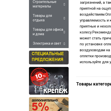
Строительные
загрязнений, а т
материалы
приятной на ощуп
воздействиям.Опл
Товары для
управляемость и 
отдыха
приятные и нехол
Товары для офиса
колесу.Рекоменда
и дома
может стать прич
Электрика и свет
по установке опл
воздуховодам на 
оплетки производ
используйте для 
Товары категор