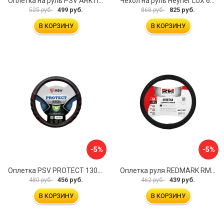
Оплетка на руль PSV ARKTIK 132380
Чехол на руль Heyner LUX 601000
499 руб.
825 руб.
525 руб.
868 руб.
В КОРЗИНУ
В КОРЗИНУ
-5%
-5%
Оплетка PSV PROTECT 130503
Оплетка руля REDMARK RM78002
456 руб.
439 руб.
480 руб.
462 руб.
В КОРЗИНУ
В КОРЗИНУ