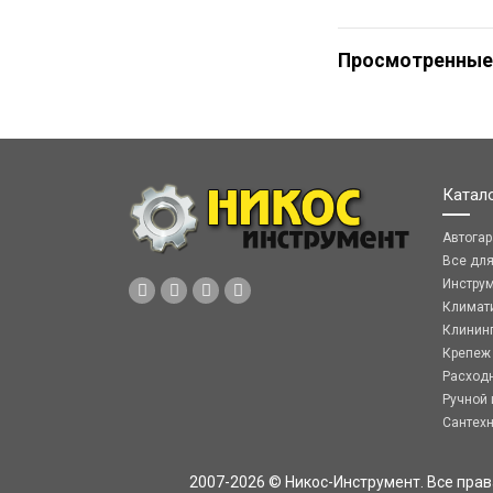
Просмотренные
Катал
Автога
Все дл
Инстру
Климат
Клинин
Крепеж
Расход
Ручной 
Сантех
2007-2026 © Никос-Инструмент. Все пра