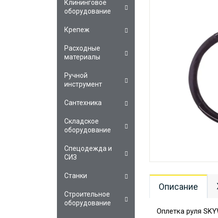
Клининговое
оборудование
Крепеж
Расходные
материалы
Ручной
инструмент
Сантехника
Складское
оборудование
Спецодежда и
СИЗ
Станки
Описание
Строительное
оборудование
Оплетка руля SK