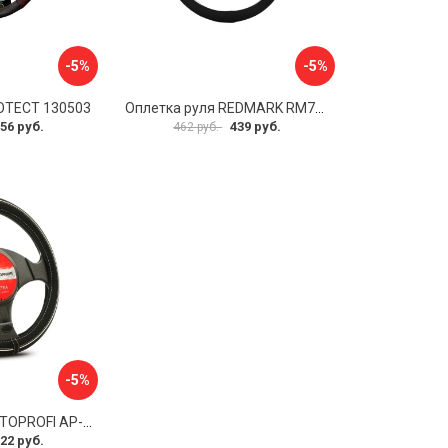
-5%
-5%
OTECT 130503
Оплетка руля REDMARK RM78002
56 руб.
439 руб.
462 руб.
-5%
Оплетка руля AUTOPROFI AP-2020 BK WH S
22 руб.