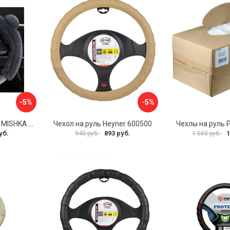
-5%
-5%
Оплетка на руль PSV MISHKA Premium 136096
Чехол на руль Heyner 600500
Чехлы на руль 
уб.
893 руб.
1
940 руб.
1 560 руб.