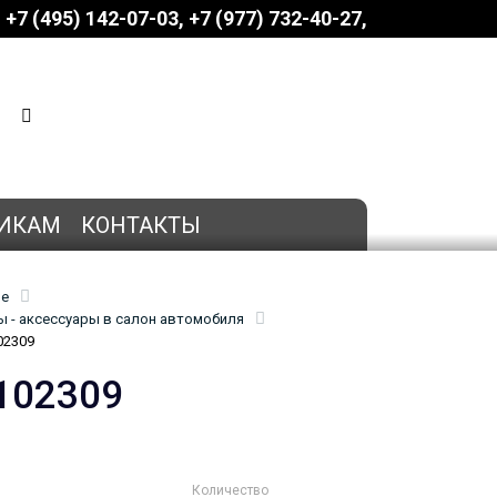
+7 (495) 142-07-03
‎‎+7 (977) 732-40-27
КОРЗИНА
0 позиций
на сумму
0 руб.
ИКАМ
КОНТАКТЫ
ие
 - аксессуары в салон автомобиля
02309
102309
Количество