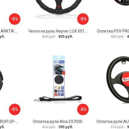
-5%
-5%
Оплетка на руль PSV ARKTIK 132380
Чехол на руль Heyner LUX 601000
Оплетка PSV PR
уб.
825 руб.
4
868 руб.
480 руб.
-5%
-5%
Оплетка руля AUTOPROFI SP-5026 BK M
Оплетка руля Alca 597000
уб.
395 руб.
9
416 руб.
970 руб.