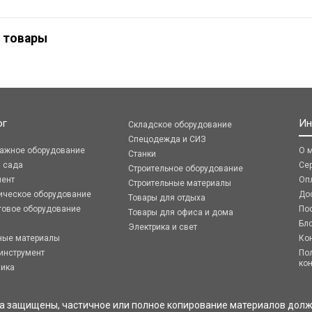
 товары
ог
Ин
Складское оборудование
Спецодежда и СИЗ
ражное оборудование
О 
Станки
я сада
Се
Строительное оборудование
мент
Оп
Строительные материалы
ическое оборудование
До
Товары для отдыха
говое оборудование
По
Товары для офиса и дома
Бл
Электрика и свет
ные материалы
Ко
инструмент
По
ко
ника
ва защищены, частичное или полное копирование материалов долж