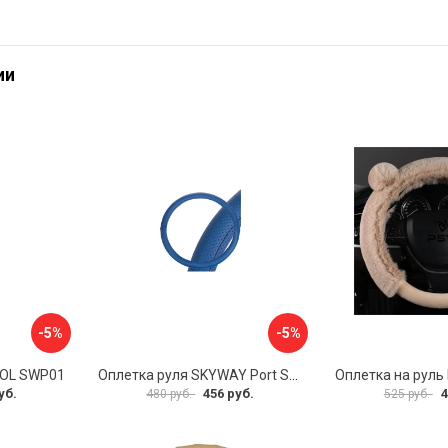
ии
-5%
-5%
VOL SWP01
Оплетка руля SKYWAY Port S01102449
уб.
456 руб.
4
480 руб.
525 руб.