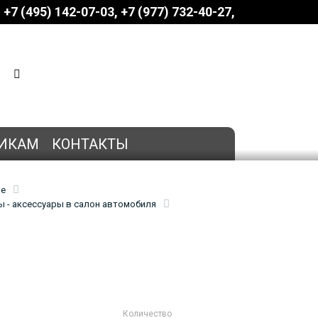
+7 (495) 142-07-03
‎‎+7 (977) 732-40-27
КОРЗИНА
0 позиций
на сумму
0 руб.
ИКАМ
КОНТАКТЫ
ие
 - аксессуары в салон автомобиля
Количество