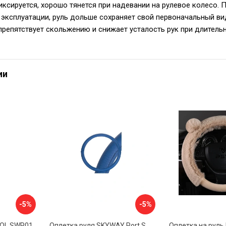
иксируется, хорошо тянется при надевании на рулевое колесо. 
 эксплуатации, руль дольше сохраняет свой первоначальный ви
препятствует скольжению и снижает усталость рук при длитель
ии
-5%
-5%
VOL SWP01
Оплетка руля SKYWAY Port S01102449