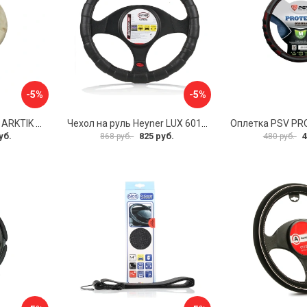
-5%
-5%
Оплетка на руль PSV ARKTIK 132380
Чехол на руль Heyner LUX 601000
Оплетка PSV PR
уб.
825 руб.
4
868 руб.
480 руб.