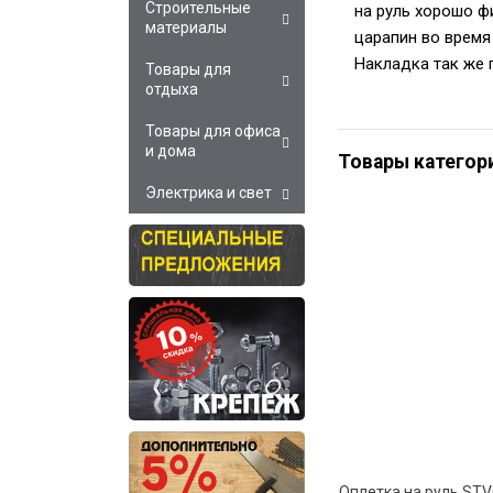
Строительные
на руль хорошо ф
материалы
царапин во время
Накладка так же 
Товары для
отдыха
Товары для офиса
и дома
Товары категор
Электрика и свет
Оплетка на руль ST