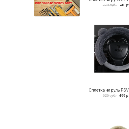
740 р
779 руб.
499 р
525 руб.