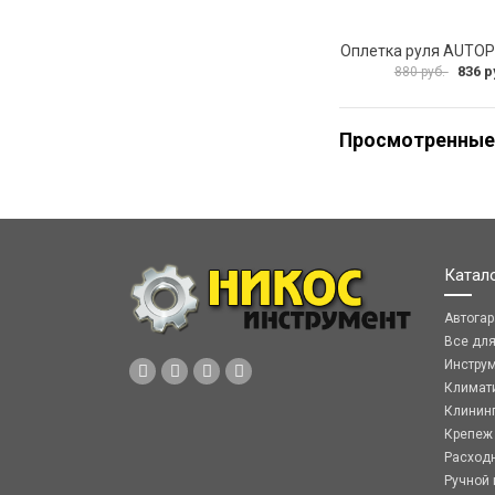
836 р
880 руб.
Просмотренные
Катал
Автога
Все дл
Инстру
Климат
Клинин
Крепеж
Расход
Ручной 