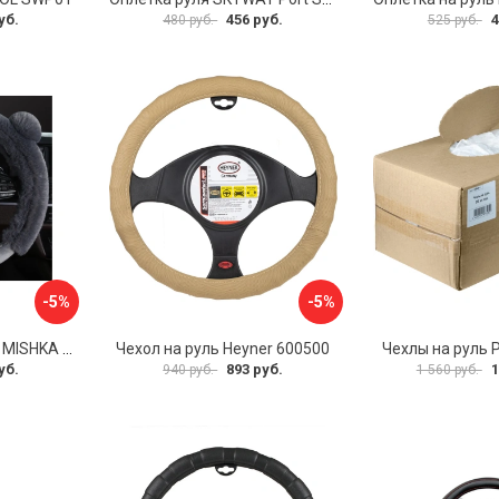
уб.
456 руб.
4
480 руб.
525 руб.
-5%
-5%
Оплетка на руль PSV MISHKA Premium 136096
Чехол на руль Heyner 600500
Чехлы на руль 
уб.
893 руб.
1
940 руб.
1 560 руб.