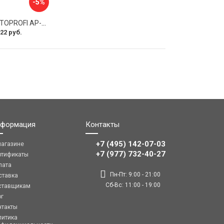
-5%
Оплетка руля AUTOPROFI AP-2020 BK WH S
22 руб.
формация
Контакты
+7 (495) 142-07-03
магазине
‎‎+7 (977) 732-40-27
ртификаты
лата
Пн-Пт: 9:00 - 21:00
ставка
Сб-Вс: 11:00 - 19:00
ставщикам
ог
нтакты
литика