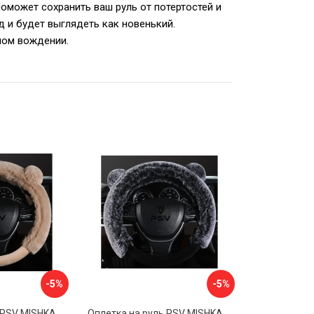
Поможет сохранить ваш руль от потертостей и
д и будет выглядеть как новенький.
ном вождении.
-5%
-5%
Оплетка на руль PSV MISHKA Premium 136099
Оплетка на руль PSV MISHKA Premium 136095