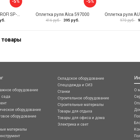
-5%
-5%
Оплетка руля AUTOPROFI SP-5026 BK M
Оплетка руля Alca 597000
уб.
395 руб.
9
416 руб.
970 руб.
 товары
ог
Ин
Складское оборудование
Спецодежда и СИЗ
ражное оборудование
О 
Станки
я сада
Се
Строительное оборудование
мент
Оп
Строительные материалы
ическое оборудование
До
Товары для отдыха
говое оборудование
По
Товары для офиса и дома
Бл
Электрика и свет
ные материалы
Ко
инструмент
По