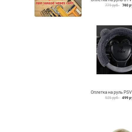
740 р
779 руб.
499 р
525 руб.