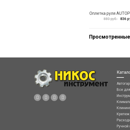
836 р
880 руб.
Просмотренные
Катал
Автога
Все дл
Инстру
Климат
Клинин
Крепеж
Расход
Ручной 