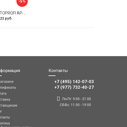
-5%
Оплетка руля AUTOPROFI AP-2020 BK WH S
22 руб.
формация
Контакты
+7 (495) 142-07-03
магазине
‎‎+7 (977) 732-40-27
ртификаты
лата
Пн-Пт: 9:00 - 21:00
ставка
Сб-Вс: 11:00 - 19:00
ставщикам
ог
нтакты
литика