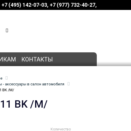
+7 (495) 142-07-03
‎‎+7 (977) 732-40-27
КОРЗИНА
0 позиций
на сумму
0 руб.
ИКАМ
КОНТАКТЫ
ие
 - аксессуары в салон автомобиля
1 BK /M/
011 BK /M/
Количество