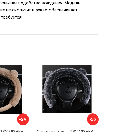
и повышает удобство вождения. Модель
е не скользит в руках, обеспечивает
 требуется.
-5%
-5%
Оплетка на руль PSV MISHKA Premium 136099
Оплетка на руль PSV MISHKA Premium 136095