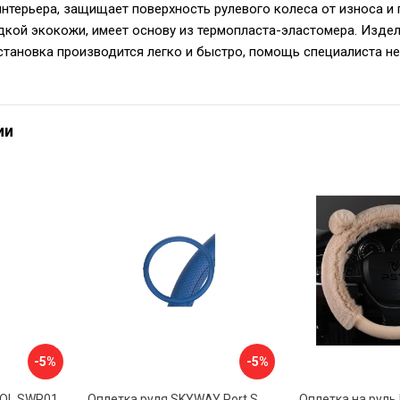
нтерьера, защищает поверхность рулевого колеса от износа 
дкой экокожи, имеет основу из термопласта-эластомера. Издели
становка производится легко и быстро, помощь специалиста не
ии
-5%
-5%
VOL SWP01
Оплетка руля SKYWAY Port S01102449