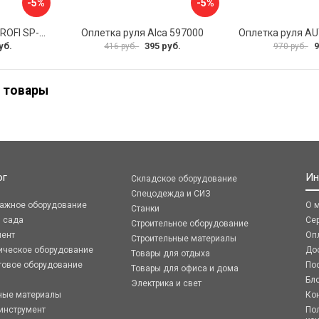
-5%
-5%
Оплетка руля AUTOPROFI SP-5026 BK M
Оплетка руля Alca 597000
уб.
395 руб.
9
416 руб.
970 руб.
 товары
ог
Ин
Складское оборудование
Спецодежда и СИЗ
ражное оборудование
О 
Станки
я сада
Се
Строительное оборудование
мент
Оп
Строительные материалы
ическое оборудование
До
Товары для отдыха
говое оборудование
По
Товары для офиса и дома
Бл
Электрика и свет
ные материалы
Ко
инструмент
По