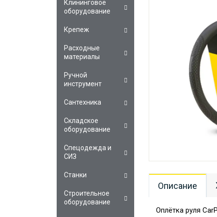
Клининговое
оборудование
Крепеж
Расходные
материалы
Ручной
инструмент
Сантехника
Складское
оборудование
Спецодежда и
СИЗ
Станки
Описание
Строительное
оборудование
Оплётка руля Car