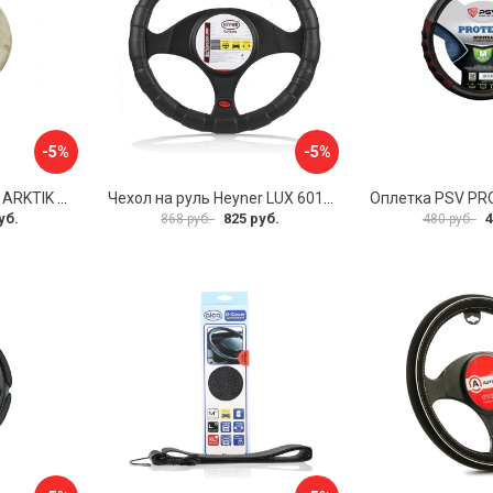
-5%
-5%
Оплетка на руль PSV ARKTIK 132380
Чехол на руль Heyner LUX 601000
Оплетка PSV PR
уб.
825 руб.
4
868 руб.
480 руб.