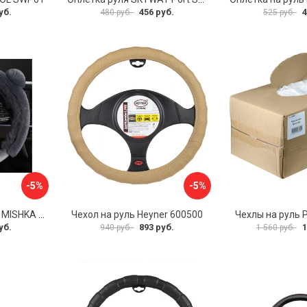
уб.
456 руб.
4
480 руб.
525 руб.
-5%
-5%
Оплетка на руль PSV MISHKA Premium 136096
Чехол на руль Heyner 600500
Чехлы на руль 
уб.
893 руб.
1
940 руб.
1 560 руб.