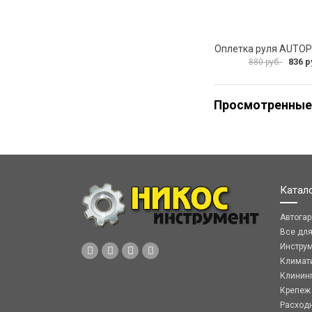
836 р
880 руб.
Просмотренные
Катал
Автога
Все дл
Инстру
Климат
Клинин
Крепеж
Расход