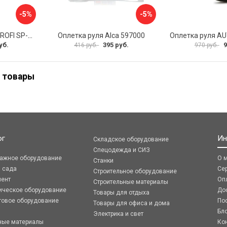
-5%
-5%
Оплетка руля AUTOPROFI SP-5026 BK M
Оплетка руля Alca 597000
уб.
395 руб.
9
416 руб.
970 руб.
 товары
ог
Ин
Складское оборудование
Спецодежда и СИЗ
ражное оборудование
О 
Станки
я сада
Се
Строительное оборудование
мент
Оп
Строительные материалы
ическое оборудование
До
Товары для отдыха
говое оборудование
По
Товары для офиса и дома
Бл
Электрика и свет
ные материалы
Ко