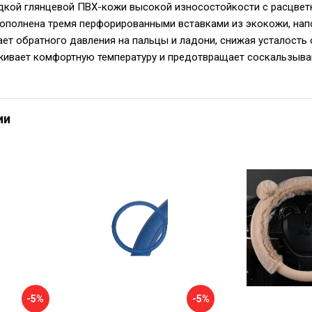
дкой глянцевой ПВХ-кожи высокой износостойкости с расцветко
ополнена тремя перфорированными вставками из экокожи, нап
ет обратного давления на пальцы и ладони, снижая усталость о
ивает комфортную температуру и предотвращает соскальзыван
ии
-5%
-5%