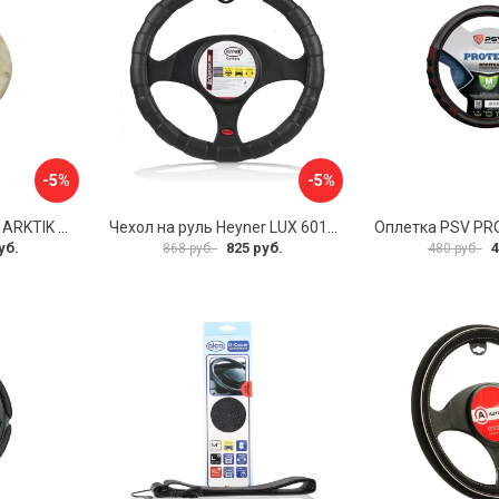
-5%
-5%
Оплетка на руль PSV ARKTIK 132380
Чехол на руль Heyner LUX 601000
Оплетка PSV PR
уб.
825 руб.
4
868 руб.
480 руб.