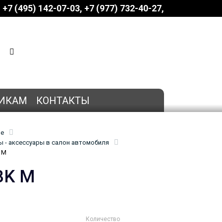
+7 (495) 142-07-03
‎‎+7 (977) 732-40-27
КОРЗИНА
0 позиций
на сумму
0 руб.
ИКАМ
КОНТАКТЫ
ие
 - аксессуары в салон автомобиля
 M
BK M
Количество