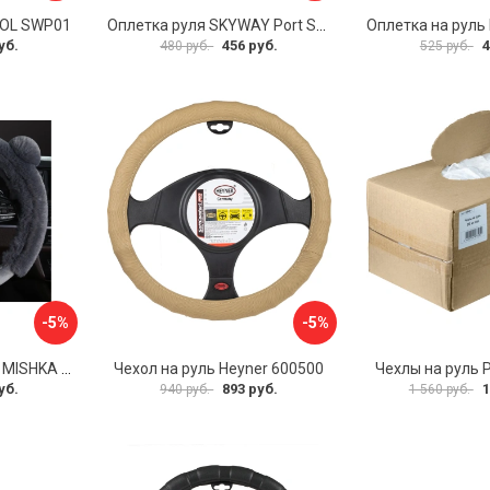
VOL SWP01
Оплетка руля SKYWAY Port S01102449
уб.
456 руб.
4
480 руб.
525 руб.
-5%
-5%
Оплетка на руль PSV MISHKA Premium 136096
Чехол на руль Heyner 600500
Чехлы на руль 
уб.
893 руб.
1
940 руб.
1 560 руб.