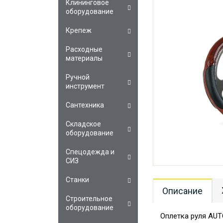
Клининговое
оборудование
Крепеж
Расходные
материалы
Ручной
инструмент
Сантехника
Складское
оборудование
Спецодежда и
СИЗ
Станки
Описание
Строительное
оборудование
Оплетка руля AUT