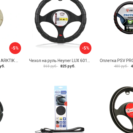
-5%
-5%
Оплетка на руль PSV ARKTIK 132380
Чехол на руль Heyner LUX 601000
Оплетка PSV PR
уб.
825 руб.
4
868 руб.
480 руб.