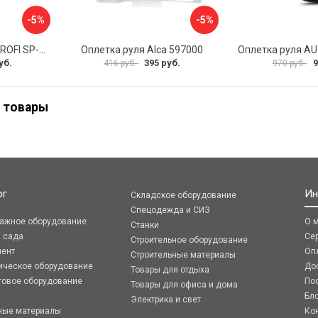
-5%
-5%
Оплетка руля AUTOPROFI SP-5026 BK M
Оплетка руля Alca 597000
уб.
395 руб.
9
416 руб.
970 руб.
 товары
ог
Ин
Складское оборудование
Спецодежда и СИЗ
ражное оборудование
О 
Станки
я сада
Се
Строительное оборудование
мент
Оп
Строительные материалы
ическое оборудование
До
Товары для отдыха
говое оборудование
По
Товары для офиса и дома
Бл
Электрика и свет
ные материалы
Ко