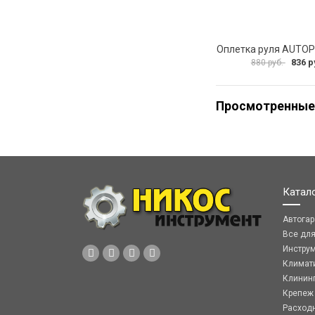
836 р
880 руб.
Просмотренные
Катал
Автога
Все дл
Инстру
Климат
Клинин
Крепеж
Расход