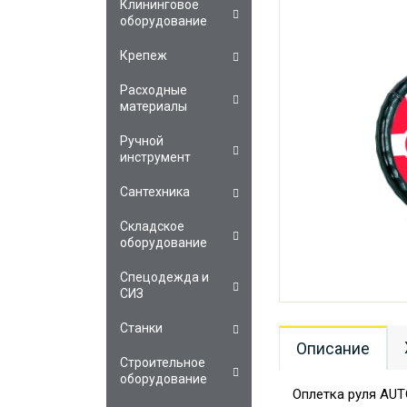
Клининговое
оборудование
Крепеж
Расходные
материалы
Ручной
инструмент
Сантехника
Складское
оборудование
Спецодежда и
СИЗ
Станки
Описание
Строительное
оборудование
Оплетка руля AUT