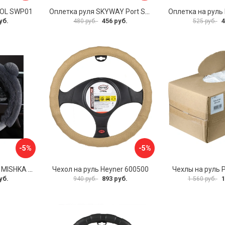
VOL SWP01
Оплетка руля SKYWAY Port S01102449
уб.
456 руб.
4
480 руб.
525 руб.
-5%
-5%
Оплетка на руль PSV MISHKA Premium 136096
Чехол на руль Heyner 600500
Чехлы на руль 
уб.
893 руб.
1
940 руб.
1 560 руб.