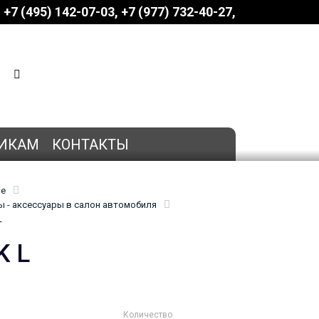
+7 (495) 142-07-03
‎‎+7 (977) 732-40-27
КОРЗИНА
0 позиций
на сумму
0 руб.
ИКАМ
КОНТАКТЫ
ие
 - аксессуары в салон автомобиля
L
K L
Количество