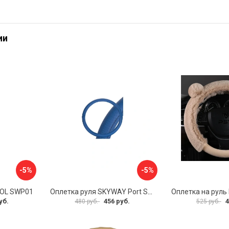
ии
-5%
-5%
VOL SWP01
Оплетка руля SKYWAY Port S01102449
уб.
456 руб.
4
480 руб.
525 руб.