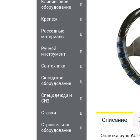
Клининговое
оборудование
Крепеж
Расходные
материалы
Ручной
инструмент
Сантехника
Складское
оборудование
Спецодежда и
СИЗ
Станки
Описание
Строительное
оборудование
Оплетка руля AUT