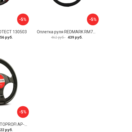
-5%
-5%
OTECT 130503
Оплетка руля REDMARK RM78002
56 руб.
439 руб.
462 руб.
-5%
Оплетка руля AUTOPROFI AP-2020 BK WH S
22 руб.