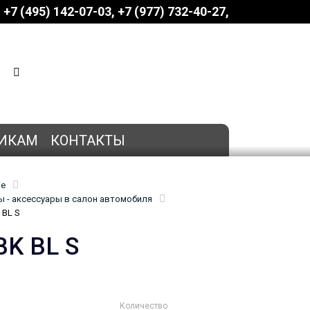
+7 (495) 142-07-03
‎‎+7 (977) 732-40-27
КОРЗИНА
0 позиций
на сумму
0 руб.
ИКАМ
КОНТАКТЫ
ие
 - аксессуары в салон автомобиля
 BL S
BK BL S
Количество