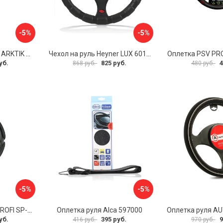
-5%
-5%
Оплетка на руль PSV ARKTIK 132380
Чехол на руль Heyner LUX 601000
Оплетка PSV PR
уб.
825 руб.
4
868 руб.
480 руб.
-5%
-5%
Оплетка руля AUTOPROFI SP-5026 BK M
Оплетка руля Alca 597000
уб.
395 руб.
9
416 руб.
970 руб.