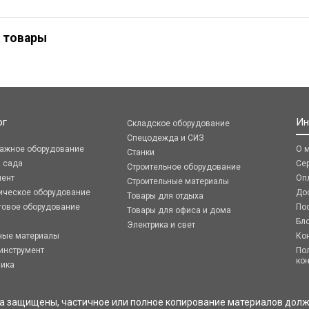
 товары
ог
Ин
Складское оборудование
Спецодежда и СИЗ
ражное оборудование
О 
Станки
я сада
Се
Строительное оборудование
мент
Оп
Строительные материалы
ическое оборудование
До
Товары для отдыха
говое оборудование
По
Товары для офиса и дома
Бл
Электрика и свет
ные материалы
Ко
инструмент
По
ко
ника
ва защищены, частичное или полное копирование материалов долж