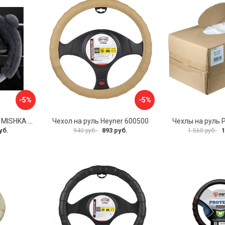
-5%
-5%
Оплетка на руль PSV MISHKA Premium 136096
Чехол на руль Heyner 600500
Чехлы на руль 
уб.
893 руб.
1
940 руб.
1 560 руб.