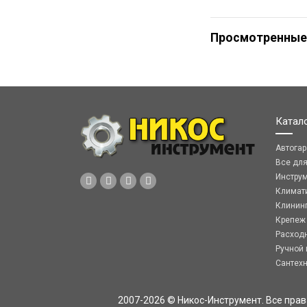
Просмотренные
Катал
Автога
Все дл
Инстру
Климат
Клинин
Крепеж
Расход
Ручной 
Сантех
2007-2026 © Никос-Инструмент. Все пра