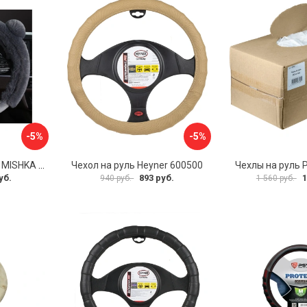
-5%
-5%
Оплетка на руль PSV MISHKA Premium 136096
Чехол на руль Heyner 600500
Чехлы на руль 
уб.
893 руб.
1
940 руб.
1 560 руб.