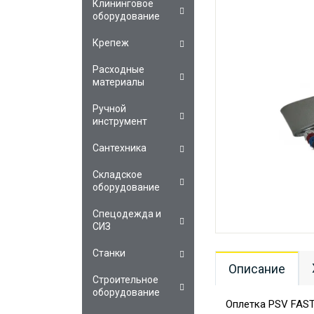
Клининговое
оборудование
Крепеж
Расходные
материалы
Ручной
инструмент
Сантехника
Складское
оборудование
Спецодежда и
СИЗ
Станки
Описание
Строительное
оборудование
Оплетка PSV FAS