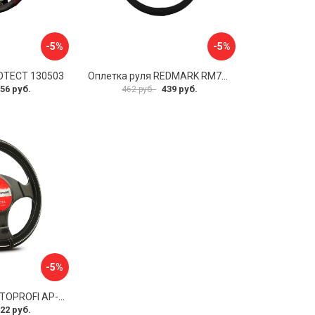
-5%
-5%
OTECT 130503
Оплетка руля REDMARK RM78002
56 руб.
439 руб.
462 руб.
-5%
Оплетка руля AUTOPROFI AP-2020 BK WH S
22 руб.