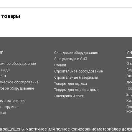
 товары
ог
Ин
Складское оборудование
Спецодежда и СИЗ
ражное оборудование
О 
Станки
я сада
Се
Строительное оборудование
мент
Оп
Строительные материалы
ическое оборудование
До
Товары для отдыха
говое оборудование
По
Товары для офиса и дома
Бл
Электрика и свет
ные материалы
Ко
инструмент
По
ко
ника
ва защищены, частичное или полное копирование материалов долж