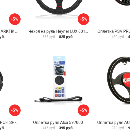
-5%
-5%
Оплетка на руль PSV ARKTIK 132380
Чехол на руль Heyner LUX 601000
Оплетка PSV PR
уб.
825 руб.
4
868 руб.
480 руб.
-5%
-5%
Оплетка руля AUTOPROFI SP-5026 BK M
Оплетка руля Alca 597000
уб.
395 руб.
9
416 руб.
970 руб.