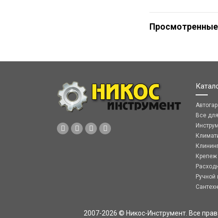
Просмотренные
Катал
Автога
Все дл
Инстру
Климат
Клинин
Крепеж
Расход
Ручной 
Сантех
2007-2026 © Никос-Инструмент. Все пра