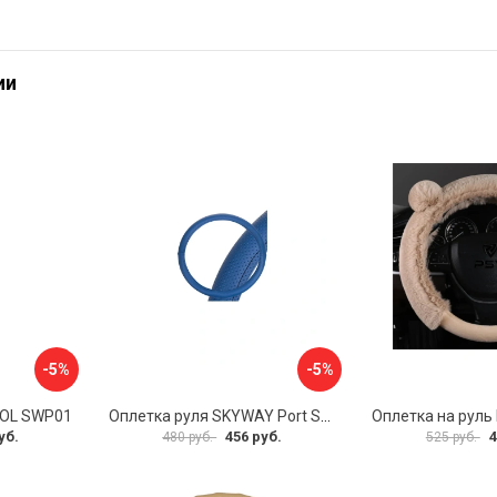
ии
-5%
-5%
VOL SWP01
Оплетка руля SKYWAY Port S01102449
уб.
456 руб.
4
480 руб.
525 руб.