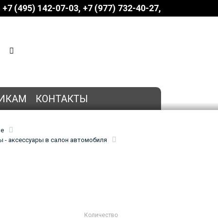
+7 (495) 142-07-03
‎‎+7 (977) 732-40-27
КОРЗИНА
0 позиций
на сумму
0 руб.
ИКАМ
КОНТАКТЫ
ие
 - аксессуары в салон автомобиля
Количество