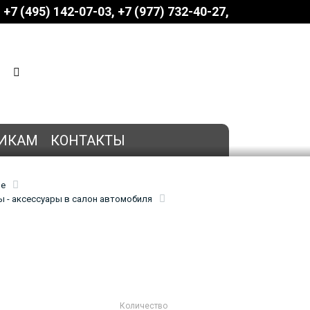
+7 (495) 142-07-03
‎‎+7 (977) 732-40-27
КОРЗИНА
0 позиций
на сумму
0 руб.
ИКАМ
КОНТАКТЫ
ие
 - аксессуары в салон автомобиля
Количество