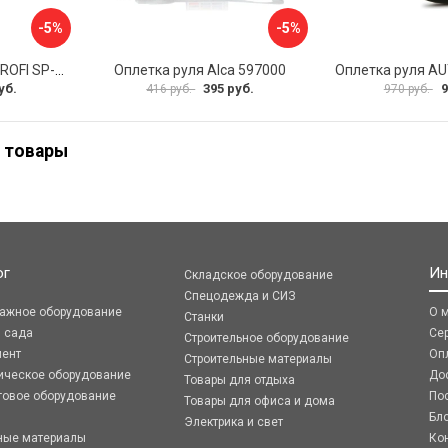
-5%
-5%
Оплетка руля AUTOPROFI SP-5026 BK M
Оплетка руля Alca 597000
уб.
395 руб.
9
416 руб.
970 руб.
 товары
ог
Ин
Складское оборудование
Спецодежда и СИЗ
ражное оборудование
О 
Станки
я сада
Се
Строительное оборудование
мент
Оп
Строительные материалы
ическое оборудование
До
Товары для отдыха
говое оборудование
По
Товары для офиса и дома
Бл
Электрика и свет
ные материалы
Ко