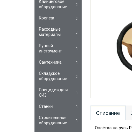
Клининговое
оборудование
Крепеж
Расходные
материалы
Ручной
инструмент
Сантехника
Складское
оборудование
Спецодежда и
СИЗ
Станки
Описание
Строительное
оборудование
Оплётка на руль 