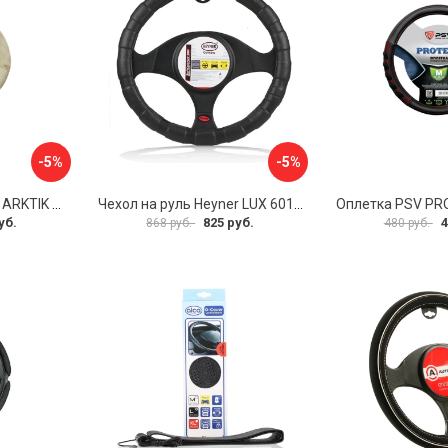
-5%
-5%
Оплетка на руль PSV ARKTIK 132380
Чехол на руль Heyner LUX 601000
Оплетка PSV PR
уб.
825 руб.
4
868 руб.
480 руб.