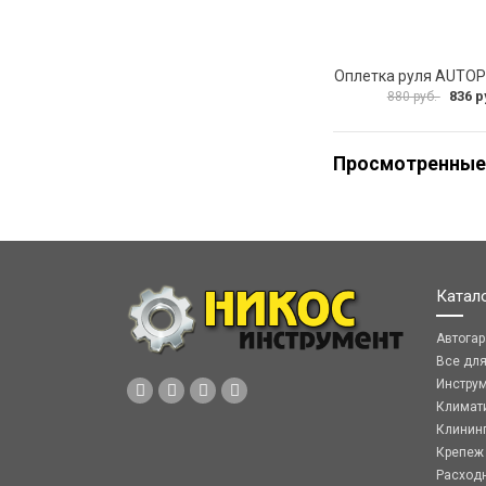
836 р
880 руб.
Просмотренные
Катал
Автога
Все дл
Инстру
Климат
Клинин
Крепеж
Расход