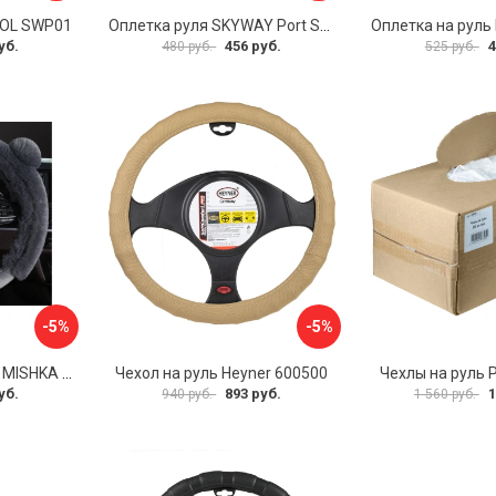
VOL SWP01
Оплетка руля SKYWAY Port S01102449
уб.
456 руб.
4
480 руб.
525 руб.
-5%
-5%
Оплетка на руль PSV MISHKA Premium 136096
Чехол на руль Heyner 600500
Чехлы на руль 
уб.
893 руб.
1
940 руб.
1 560 руб.