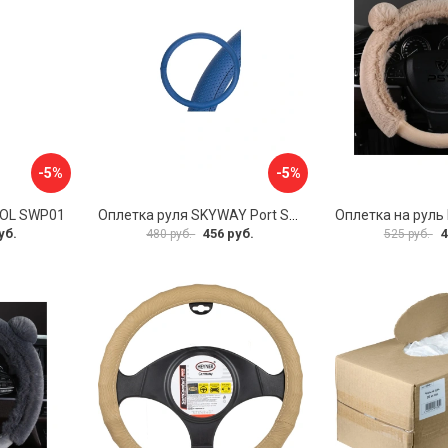
-5%
-5%
VOL SWP01
Оплетка руля SKYWAY Port S01102449
уб.
456 руб.
4
480 руб.
525 руб.