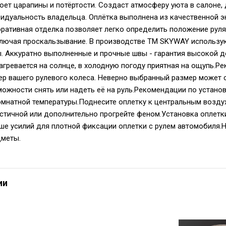
оет царапины и потёртости. Создаст атмосферу уюта в салоне,
идуальность владельца. Оплётка выполнена из качественной э
ративная отделка позволяет легко определить положение руля
ключая проскальзывание. В производстве TM SKYWAY использую
. Аккуратно выполненные и прочные швы - гарантия высокой до
нагревается на солнце, в холодную погоду приятная на ощупь.
ер вашего рулевого колеса. Неверно выбранный размер может 
можности снять или надеть её на руль.Рекомендации по установ
мнатной температуры.Поднесите оплетку к центральным воздух
астичной или дополнительно прогрейте феном.Установка оплетк
ше усилий для плотной фиксации оплетки с рулем автомобиля.Н
дметы.
ии