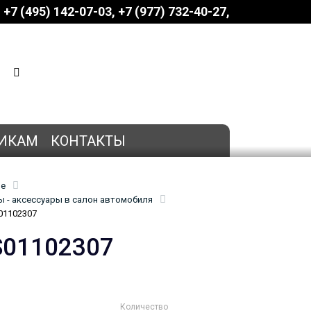
+7 (495) 142-07-03
‎‎+7 (977) 732-40-27
КОРЗИНА
0 позиций
на сумму
0 руб.
ИКАМ
КОНТАКТЫ
ие
 - аксессуары в салон автомобиля
01102307
S01102307
Количество