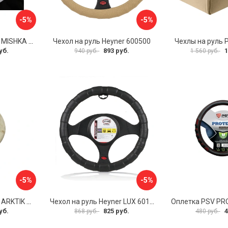
-5%
-5%
Оплетка на руль PSV MISHKA Premium 136096
Чехол на руль Heyner 600500
Чехлы на руль 
уб.
893 руб.
1
940 руб.
1 560 руб.
-5%
-5%
Оплетка на руль PSV ARKTIK 132380
Чехол на руль Heyner LUX 601000
Оплетка PSV PR
уб.
825 руб.
4
868 руб.
480 руб.