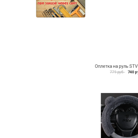
Оплетка на руль ST
740 р
779 руб.