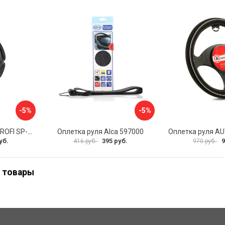
-5%
-5%
Оплетка руля AUTOPROFI SP-5026 BK M
Оплетка руля Alca 597000
уб.
395 руб.
9
416 руб.
970 руб.
 товары