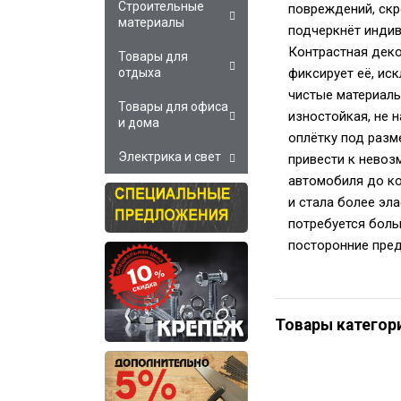
Строительные
повреждений, скр
материалы
подчеркнёт индив
Контрастная деко
Товары для
фиксирует её, ис
отдыха
чистые материалы
Товары для офиса
изностойкая, не 
и дома
оплётку под разм
Электрика и свет
привести к невоз
автомобиля до ко
и стала более эл
потребуется боль
посторонние пре
Товары категор