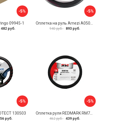
-5%
-5%
Pingo 09945-1
Оплетка на руль Arnezi A0501040
 482 руб.
893 руб.
940 руб.
-5%
-5%
OTECT 130503
Оплетка руля REDMARK RM78002
56 руб.
439 руб.
462 руб.