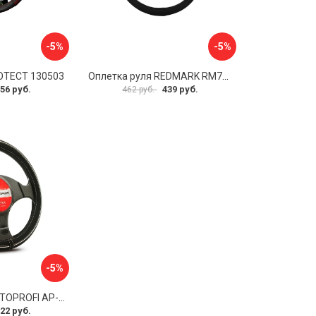
-5%
-5%
OTECT 130503
Оплетка руля REDMARK RM78002
56 руб.
439 руб.
462 руб.
-5%
Оплетка руля AUTOPROFI AP-2020 BK WH S
22 руб.