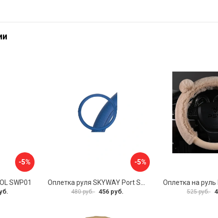
ии
-5%
-5%
VOL SWP01
Оплетка руля SKYWAY Port S01102449
уб.
456 руб.
4
480 руб.
525 руб.