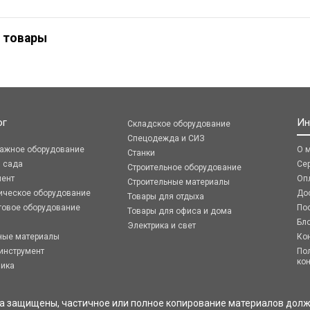
 товары
ог
Ин
Складское оборудование
Спецодежда и СИЗ
ражное оборудование
О 
Станки
я сада
Се
Строительное оборудование
мент
Оп
Строительные материалы
ическое оборудование
До
Товары для отдыха
говое оборудование
По
Товары для офиса и дома
Бл
Электрика и свет
ные материалы
Ко
инструмент
По
ко
ника
ва защищены, частичное или полное копирование материалов долж