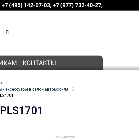
+7 (495) 142-07-03
‎‎+7 (977) 732-40-27
КОРЗИНА
0 позиций
на сумму
0 руб.
ИКАМ
КОНТАКТЫ
ие
 - аксессуары в салон автомобиля
PLS1701
OPLS1701
Количество