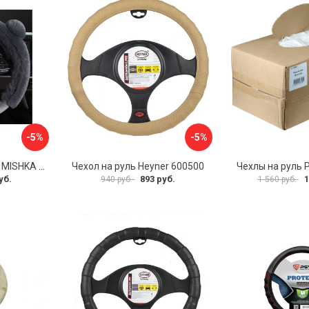
-5%
-5%
Оплетка на руль PSV MISHKA Premium 136096
Чехол на руль Heyner 600500
Чехлы на руль 
уб.
893 руб.
1
940 руб.
1 560 руб.