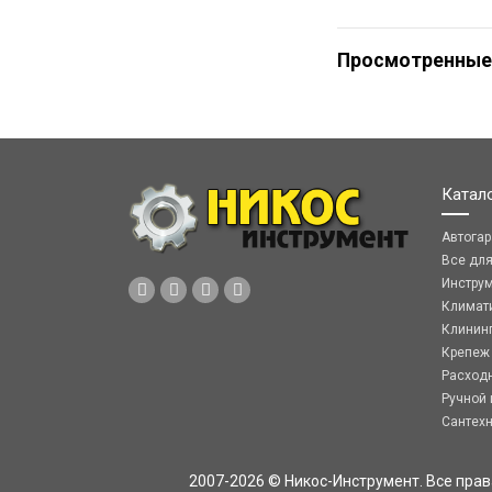
Просмотренные
Катал
Автога
Все дл
Инстру
Климат
Клинин
Крепеж
Расход
Ручной 
Сантех
2007-2026 © Никос-Инструмент. Все пра