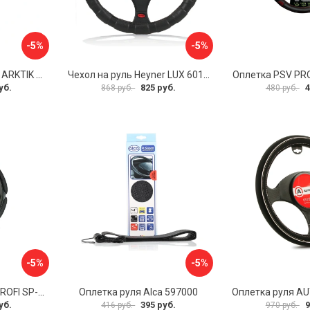
-5%
-5%
Оплетка на руль PSV ARKTIK 132380
Чехол на руль Heyner LUX 601000
Оплетка PSV PR
уб.
825 руб.
4
868 руб.
480 руб.
-5%
-5%
Оплетка руля AUTOPROFI SP-5026 BK M
Оплетка руля Alca 597000
уб.
395 руб.
9
416 руб.
970 руб.