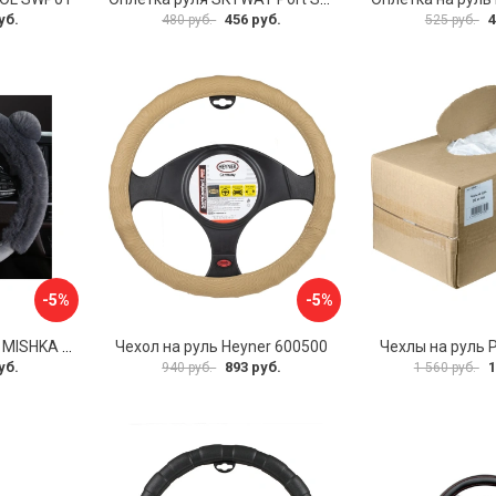
уб.
456 руб.
4
480 руб.
525 руб.
-5%
-5%
Оплетка на руль PSV MISHKA Premium 136096
Чехол на руль Heyner 600500
Чехлы на руль 
уб.
893 руб.
1
940 руб.
1 560 руб.