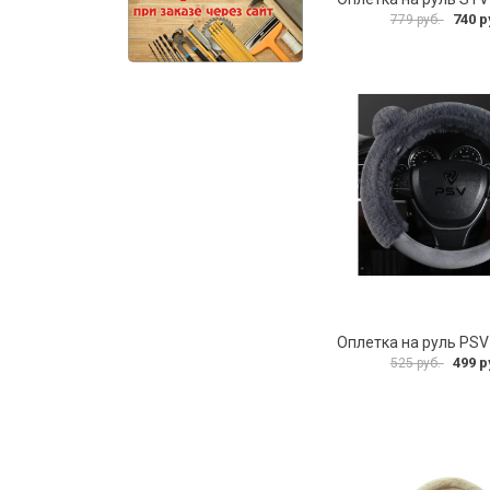
740 р
779 руб.
499 р
525 руб.