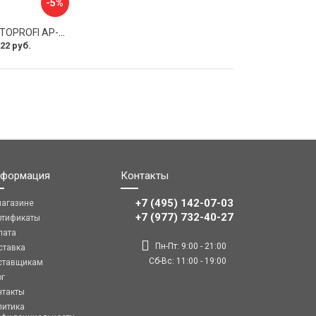
-5%
Оплетка руля AUTOPROFI AP-2020 BK WH S
22 руб.
формация
Контакты
+7 (495) 142-07-03
магазине
‎‎+7 (977) 732-40-27
ртификаты
лата
Пн-Пт: 9:00 - 21:00
ставка
Сб-Вс: 11:00 - 19:00
ставщикам
ог
нтакты
литика