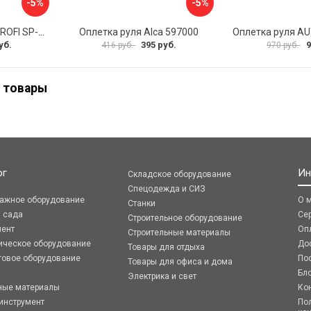
-5%
-5%
Оплетка руля AUTOPROFI SP-5026 BK M
Оплетка руля Alca 597000
уб.
395 руб.
9
416 руб.
970 руб.
 товары
ог
Ин
Складское оборудование
Спецодежда и СИЗ
ражное оборудование
О 
Станки
я сада
Се
Строительное оборудование
мент
Оп
Строительные материалы
ическое оборудование
До
Товары для отдыха
говое оборудование
По
Товары для офиса и дома
Бл
Электрика и свет
ные материалы
Ко
инструмент
По