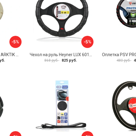
-5%
-5%
Оплетка на руль PSV ARKTIK 132380
Чехол на руль Heyner LUX 601000
Оплетка PSV PR
уб.
825 руб.
4
868 руб.
480 руб.