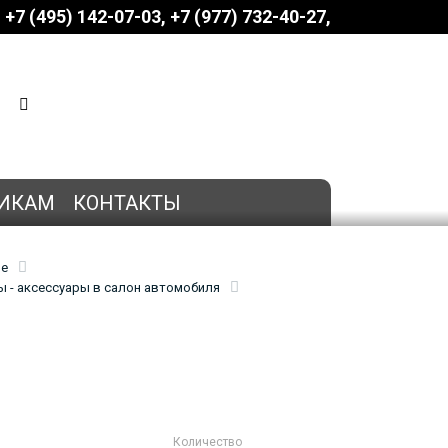
+7 (495) 142-07-03
‎‎+7 (977) 732-40-27
КОРЗИНА
0 позиций
на сумму
0 руб.
ИКАМ
КОНТАКТЫ
ие
 - аксессуары в салон автомобиля
Количество