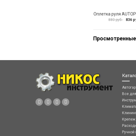
836 р
880 руб.
Просмотренные
Катал
Автога
Все дл
Инстру
Климат
Клинин
Крепеж
Расход
Ручной 