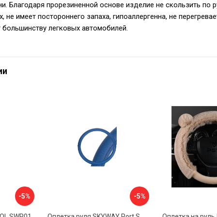
и. Благодаря прорезиненной основе изделие не скользить по 
, не имеет постороннего запаха, гипоаллергенна, не перегревае
 большинству легковых автомобилей.
ии
-5%
-5%
VOL SWP01
Оплетка руля SKYWAY Port S01102449