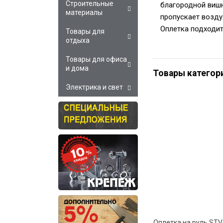
Строительные
благородной вишн
материалы
пропускает воздух
Оплетка подходит
Товары для
отдыха
Товары для офиса
и дома
Товары категор
Электрика и свет
Оплетка на руль ST