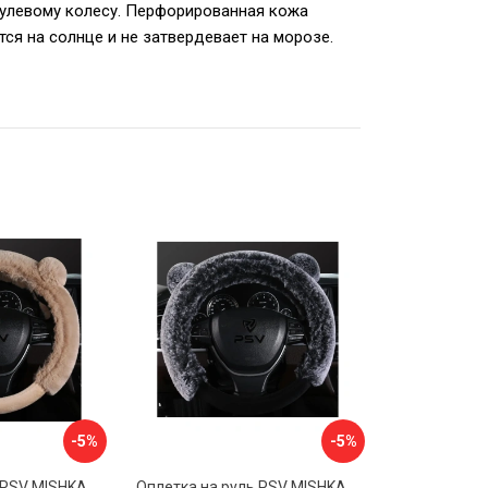
рулевому колесу. Перфорированная кожа
тся на солнце и не затвердевает на морозе.
-5%
-5%
Оплетка на руль PSV MISHKA Premium 136099
Оплетка на руль PSV MISHKA Premium 136095