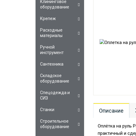
Клининговое
оборудование
Крепеж
Расходные
материалы
Ручной
инструмент
Сантехника
Складское
оборудование
Спецодежда и
СИЗ
Станки
Описание
Строительное
Оплётка на руль 
оборудование
практичный и сде