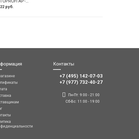
Оплетка руля AUTOPROFI AP-2020 BK WH S
22 руб.
формация
Контакты
+7 (495) 142-07-03
магазине
‎‎+7 (977) 732-40-27
ртификаты
лата
Пн-Пт: 9:00 - 21:00
ставка
Сб-Вс: 11:00 - 19:00
ставщикам
ог
нтакты
литика
нфиденциальности