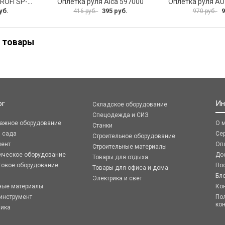
Оплетка руля AUTOPROFI SP-5026 BK M
Оплетка руля Alca 597000
уб.
395 руб.
9
416 руб.
970 руб.
 товары
ог
Ин
Складское оборудование
Спецодежда и СИЗ
ражное оборудование
О 
Станки
я сада
Се
Строительное оборудование
мент
Оп
Строительные материалы
ическое оборудование
До
Товары для отдыха
говое оборудование
По
Товары для офиса и дома
Бл
Электрика и свет
ные материалы
Ко
инструмент
По
ко
ника