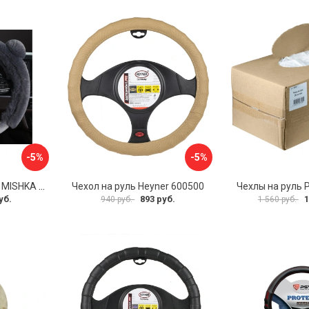
-5%
-5%
Оплетка на руль PSV MISHKA Premium 136096
Чехол на руль Heyner 600500
Чехлы на руль 
уб.
893 руб.
1
940 руб.
1 560 руб.