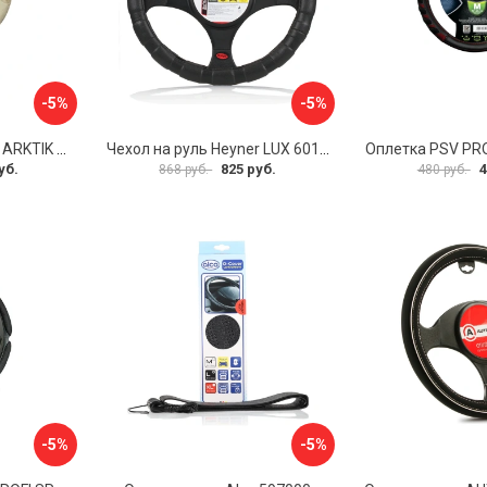
-5%
-5%
Оплетка на руль PSV ARKTIK 132380
Чехол на руль Heyner LUX 601000
Оплетка PSV PR
уб.
825 руб.
4
868 руб.
480 руб.
-5%
-5%