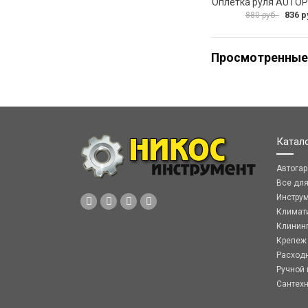
836 р
880 руб.
Просмотренные
Катал
Автога
Все дл
Инстру
Климат
Клинин
Крепеж
Расход
Ручной 
Сантех