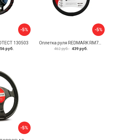
-5%
-5%
OTECT 130503
Оплетка руля REDMARK RM78002
56 руб.
439 руб.
462 руб.
-5%