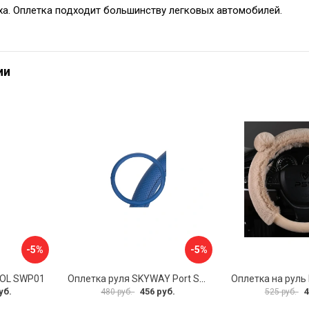
ха. Оплетка подходит большинству легковых автомобилей.
ии
-5%
-5%
VOL SWP01
Оплетка руля SKYWAY Port S01102449
уб.
456 руб.
4
480 руб.
525 руб.