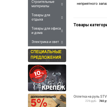
Строительные
неприятного запа
материалы
Товары для
отдыха
Товары категор
Товары для офиса
и дома
Электрика и свет
Оплетка на руль ST
740 р
779 руб.