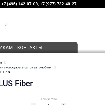
+7 (495) 142-07-03
‎‎+7 (977) 732-40-27
КОРЗИНА
0 позиций
на сумму
0 руб.
ИКАМ
КОНТАКТЫ
ие
 - аксессуары в салон автомобиля
S Fiber
US Fiber
Количество