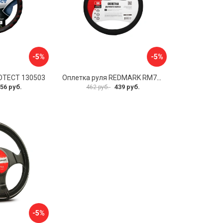
-5%
-5%
OTECT 130503
Оплетка руля REDMARK RM78002
56 руб.
439 руб.
462 руб.
-5%