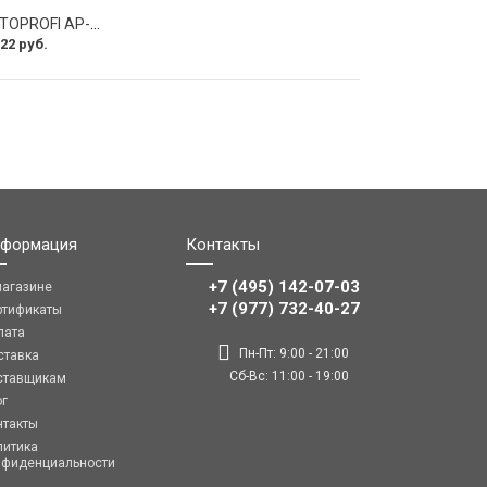
Оплетка руля AUTOPROFI AP-2020 BK WH S
22 руб.
формация
Контакты
+7 (495) 142-07-03
магазине
‎‎+7 (977) 732-40-27
ртификаты
лата
Пн-Пт: 9:00 - 21:00
ставка
Сб-Вс: 11:00 - 19:00
ставщикам
ог
нтакты
литика
нфиденциальности