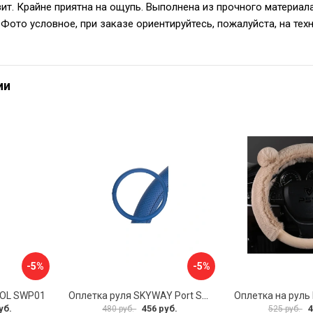
ьзит. Крайне приятна на ощупь. Выполнена из прочного матери
Фото условное, при заказе ориентируйтесь, пожалуйста, на тех
ии
-5%
-5%
VOL SWP01
Оплетка руля SKYWAY Port S01102449
уб.
456 руб.
4
480 руб.
525 руб.