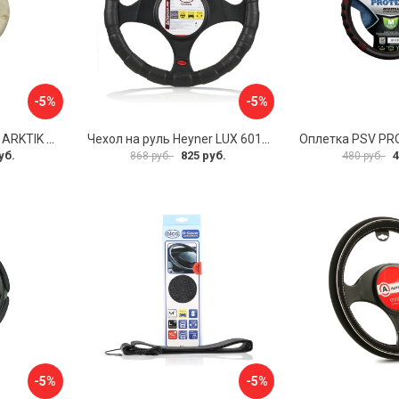
-5%
-5%
Оплетка на руль PSV ARKTIK 132380
Чехол на руль Heyner LUX 601000
Оплетка PSV PR
уб.
825 руб.
4
868 руб.
480 руб.
-5%
-5%