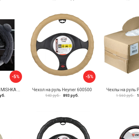
-5%
-5%
Оплетка на руль PSV MISHKA Premium 136096
Чехол на руль Heyner 600500
Чехлы на руль 
уб.
893 руб.
1
940 руб.
1 560 руб.