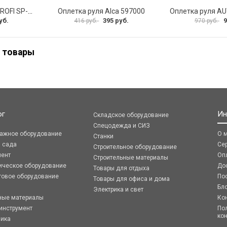
Оплетка руля AUTOPROFI SP-5026 BK M
Оплетка руля Alca 597000
уб.
395 руб.
9
416 руб.
970 руб.
 товары
ог
Ин
Складское оборудование
Спецодежда и СИЗ
ражное оборудование
О 
Станки
я сада
Се
Строительное оборудование
мент
Оп
Строительные материалы
ическое оборудование
До
Товары для отдыха
говое оборудование
По
Товары для офиса и дома
Бл
Электрика и свет
ные материалы
Ко
инструмент
По
ко
ника