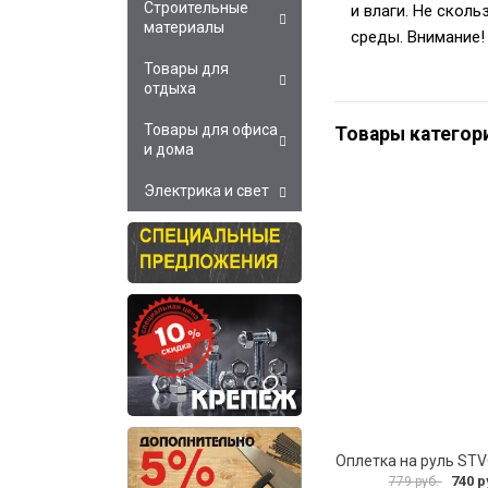
Строительные
и влаги. Не скол
материалы
среды. Внимание! 
Товары для
отдыха
Товары для офиса
Товары категор
и дома
Электрика и свет
Оплетка на руль ST
740 р
779 руб.