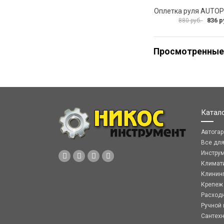
836 р
880 руб.
Просмотренные
Катал
Автога
Все дл
Инстру
Климат
Клинин
Крепеж
Расход
Ручной 
Сантех