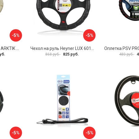
-5%
-5%
Оплетка на руль PSV ARKTIK 132380
Чехол на руль Heyner LUX 601000
Оплетка PSV PR
уб.
825 руб.
4
868 руб.
480 руб.
-5%
-5%