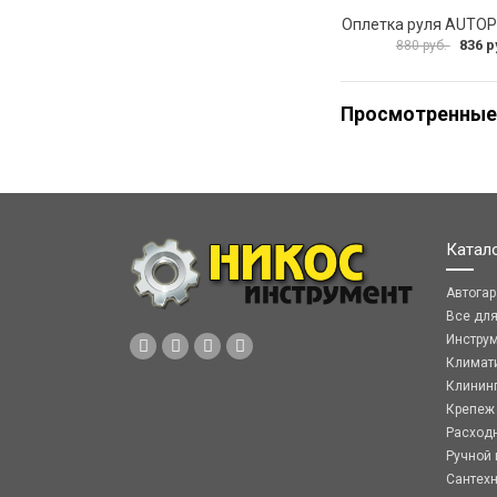
836 р
880 руб.
Просмотренные
Катал
Автога
Все дл
Инстру
Климат
Клинин
Крепеж
Расход
Ручной 
Сантех