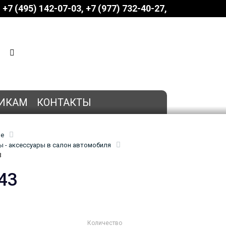
+7 (495) 142-07-03
‎‎+7 (977) 732-40-27
КОРЗИНА
0 позиций
на сумму
0 руб.
ИКАМ
КОНТАКТЫ
ие
 - аксессуары в салон автомобиля
3
43
Количество