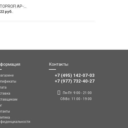
Оплетка руля AUTOPROFI AP-2020 BK WH S
22 руб.
формация
Контакты
+7 (495) 142-07-03
магазине
‎‎+7 (977) 732-40-27
ртификаты
лата
Пн-Пт: 9:00 - 21:00
ставка
Сб-Вс: 11:00 - 19:00
ставщикам
ог
нтакты
литика
нфиденциальности