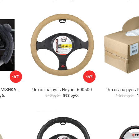
-5%
-5%
Оплетка на руль PSV MISHKA Premium 136096
Чехол на руль Heyner 600500
Чехлы на руль 
уб.
893 руб.
1
940 руб.
1 560 руб.