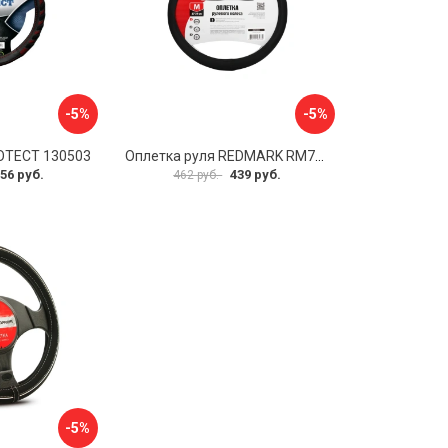
-5%
-5%
OTECT 130503
Оплетка руля REDMARK RM78002
56 руб.
439 руб.
462 руб.
-5%