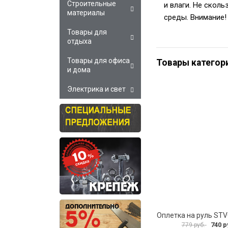
Строительные
и влаги. Не скол
материалы
среды. Внимание! 
Товары для
отдыха
Товары для офиса
Товары категор
и дома
Электрика и свет
Оплетка на руль ST
740 р
779 руб.