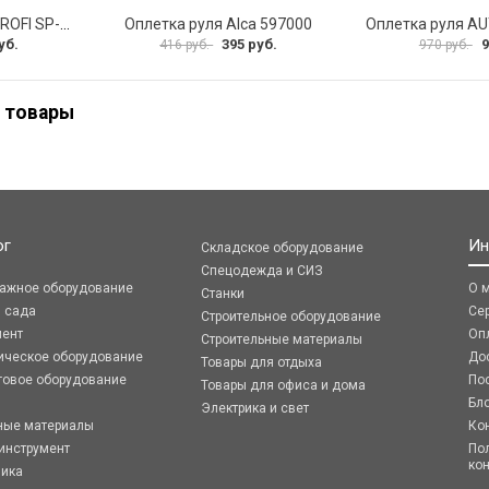
Оплетка руля AUTOPROFI SP-5026 BK M
Оплетка руля Alca 597000
уб.
395 руб.
9
416 руб.
970 руб.
 товары
ог
Ин
Складское оборудование
Спецодежда и СИЗ
ражное оборудование
О 
Станки
я сада
Се
Строительное оборудование
мент
Оп
Строительные материалы
ическое оборудование
До
Товары для отдыха
говое оборудование
По
Товары для офиса и дома
Бл
Электрика и свет
ные материалы
Ко
инструмент
По
ко
ника