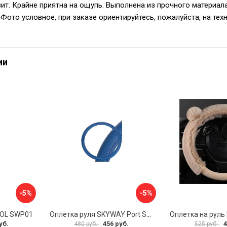
ьзит. Крайне приятна на ощупь. Выполнена из прочного матери
Фото условное, при заказе ориентируйтесь, пожалуйста, на тех
ии
-5%
-5%
VOL SWP01
Оплетка руля SKYWAY Port S01102449
уб.
456 руб.
4
480 руб.
525 руб.