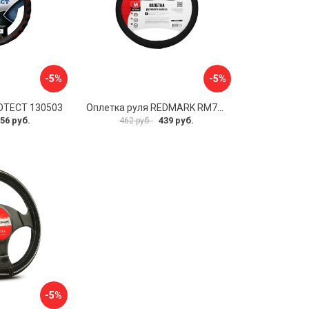
-5%
-5%
OTECT 130503
Оплетка руля REDMARK RM78002
56 руб.
439 руб.
462 руб.
-5%