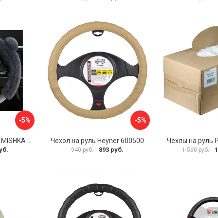
-5%
-5%
Оплетка на руль PSV MISHKA Premium 136096
Чехол на руль Heyner 600500
Чехлы на руль 
уб.
893 руб.
1
940 руб.
1 560 руб.