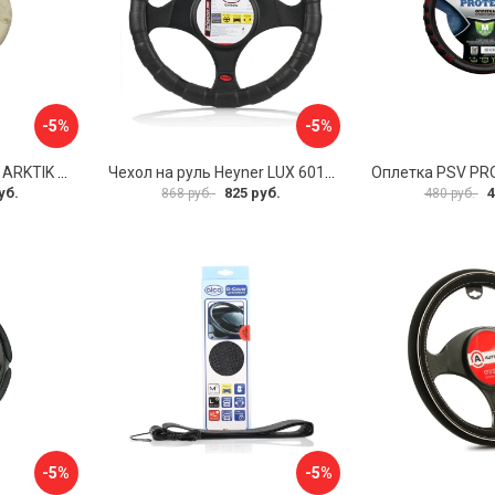
-5%
-5%
Оплетка на руль PSV ARKTIK 132380
Чехол на руль Heyner LUX 601000
Оплетка PSV PR
уб.
825 руб.
4
868 руб.
480 руб.
-5%
-5%