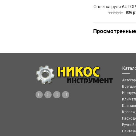
836 р
880 руб.
Просмотренные
Катал
Автога
Все дл
Инстру
Климат
Клинин
Крепеж
Расход
Ручной 
Сантех