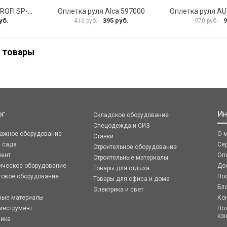
Оплетка руля AUTOPROFI SP-5026 BK M
Оплетка руля Alca 597000
уб.
395 руб.
9
416 руб.
970 руб.
 товары
ог
Ин
Складское оборудование
Спецодежда и СИЗ
ражное оборудование
О 
Станки
я сада
Се
Строительное оборудование
мент
Оп
Строительные материалы
ическое оборудование
До
Товары для отдыха
говое оборудование
По
Товары для офиса и дома
Бл
Электрика и свет
ные материалы
Ко
инструмент
По
ко
ника