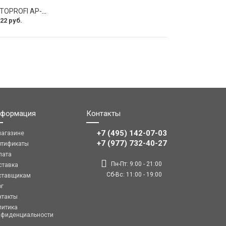
Оплетка руля AUTOPROFI AP-2020 BK WH S
22 руб.
формация
Контакты
+7 (495) 142-07-03
магазине
‎‎+7 (977) 732-40-27
ртификаты
лата
Пн-Пт: 9:00 - 21:00
ставка
Сб-Вс: 11:00 - 19:00
ставщикам
ог
нтакты
литика
нфиденциальности