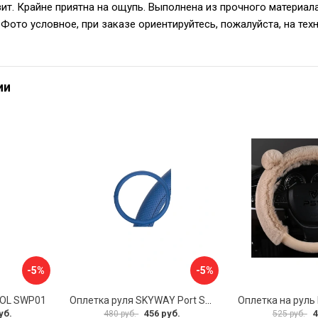
ьзит. Крайне приятна на ощупь. Выполнена из прочного матери
Фото условное, при заказе ориентируйтесь, пожалуйста, на тех
ии
-5%
-5%
VOL SWP01
Оплетка руля SKYWAY Port S01102449
уб.
456 руб.
4
480 руб.
525 руб.