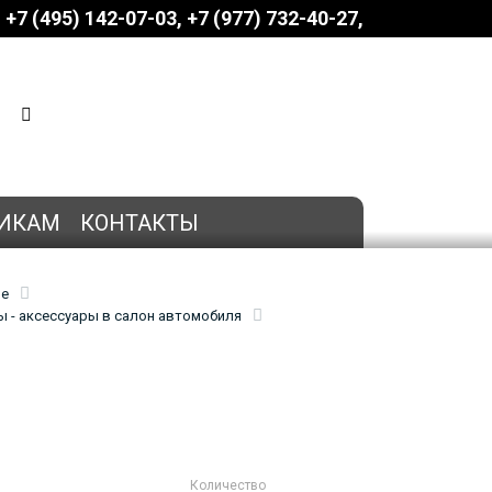
+7 (495) 142-07-03
‎‎+7 (977) 732-40-27
КОРЗИНА
0 позиций
на сумму
0 руб.
ИКАМ
КОНТАКТЫ
ие
 - аксессуары в салон автомобиля
Количество