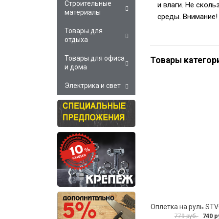
Строительные
и влаги. Не скол
материалы
среды. Внимание! 
Товары для
отдыха
Товары для офиса
Товары категор
и дома
Электрика и свет
Оплетка на руль ST
740 р
779 руб.