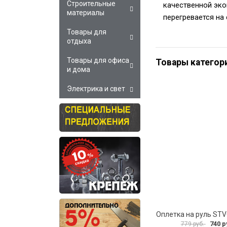
Строительные
качественной эко
материалы
перегревается на 
Товары для
отдыха
Товары для офиса
Товары категор
и дома
Электрика и свет
Оплетка на руль ST
740 р
779 руб.