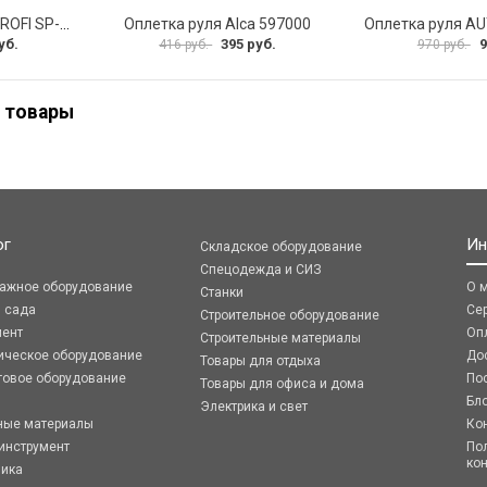
Оплетка руля AUTOPROFI SP-5026 BK M
Оплетка руля Alca 597000
уб.
395 руб.
9
416 руб.
970 руб.
 товары
ог
Ин
Складское оборудование
Спецодежда и СИЗ
ражное оборудование
О 
Станки
я сада
Се
Строительное оборудование
мент
Оп
Строительные материалы
ическое оборудование
До
Товары для отдыха
говое оборудование
По
Товары для офиса и дома
Бл
Электрика и свет
ные материалы
Ко
инструмент
По
ко
ника