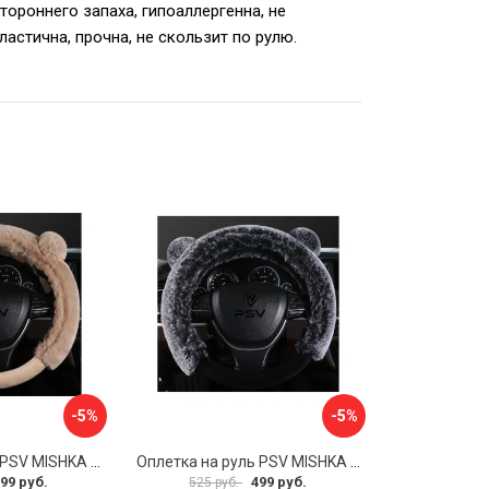
тороннего запаха, гипоаллергенна, не
астична, прочна, не скользит по рулю.
-5%
-5%
Оплетка на руль PSV MISHKA Premium 136099
Оплетка на руль PSV MISHKA Premium 136095
99 руб.
499 руб.
525 руб.