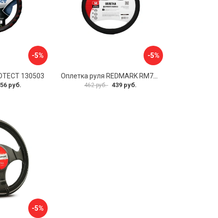
-5%
-5%
OTECT 130503
Оплетка руля REDMARK RM78002
56 руб.
439 руб.
462 руб.
-5%