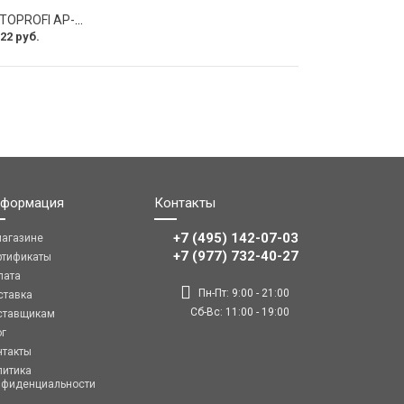
Оплетка руля AUTOPROFI AP-2020 BK WH S
22 руб.
формация
Контакты
+7 (495) 142-07-03
магазине
‎‎+7 (977) 732-40-27
ртификаты
лата
Пн-Пт: 9:00 - 21:00
ставка
Сб-Вс: 11:00 - 19:00
ставщикам
ог
нтакты
литика
нфиденциальности