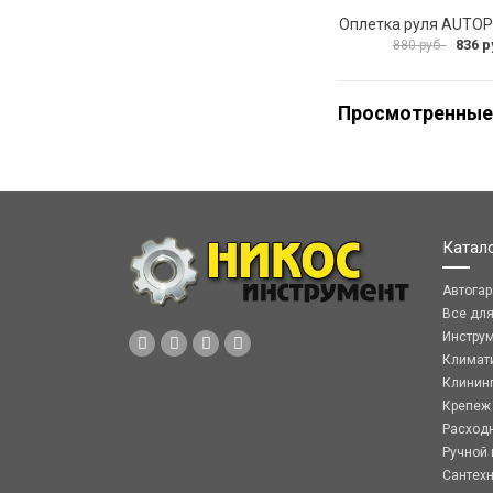
836 р
880 руб.
Просмотренные
Катал
Автога
Все дл
Инстру
Климат
Клинин
Крепеж
Расход
Ручной 
Сантех