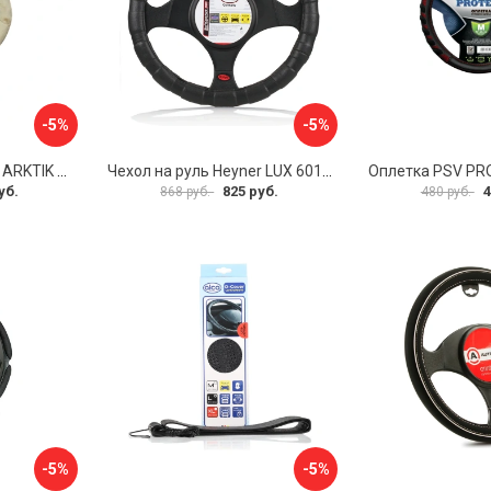
-5%
-5%
Оплетка на руль PSV ARKTIK 132380
Чехол на руль Heyner LUX 601000
Оплетка PSV PR
уб.
825 руб.
4
868 руб.
480 руб.
-5%
-5%