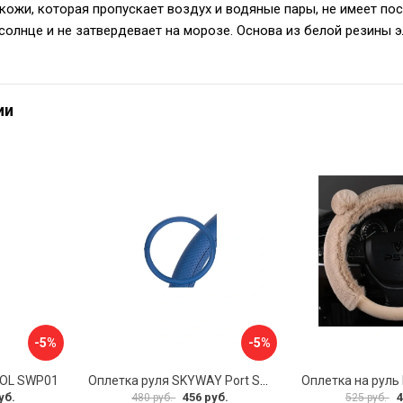
кожи, которая пропускает воздух и водяные пары, не имеет пос
солнце и не затвердевает на морозе. Основа из белой резины эл
ии
-5%
-5%
VOL SWP01
Оплетка руля SKYWAY Port S01102449
уб.
456 руб.
4
480 руб.
525 руб.