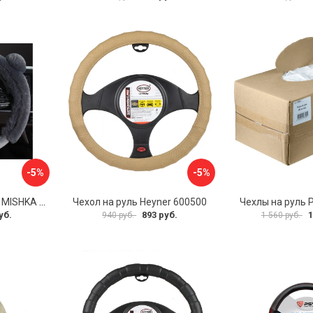
-5%
-5%
Оплетка на руль PSV MISHKA Premium 136096
Чехол на руль Heyner 600500
Чехлы на руль 
уб.
893 руб.
1
940 руб.
1 560 руб.