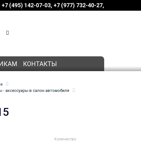
+7 (495) 142-07-03
‎‎+7 (977) 732-40-27
КОРЗИНА
0 позиций
на сумму
0 руб.
ИКАМ
КОНТАКТЫ
ие
 - аксессуары в салон автомобиля
15
Количество