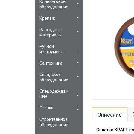
Клининговое
оборудование
Крепеж
Расходные
материалы
Ручной
инструмент
Сантехника
Складское
оборудование
Спецодежда и
СИЗ
Станки
Описание
Строительное
оборудование
Оплетка KRAFT ис