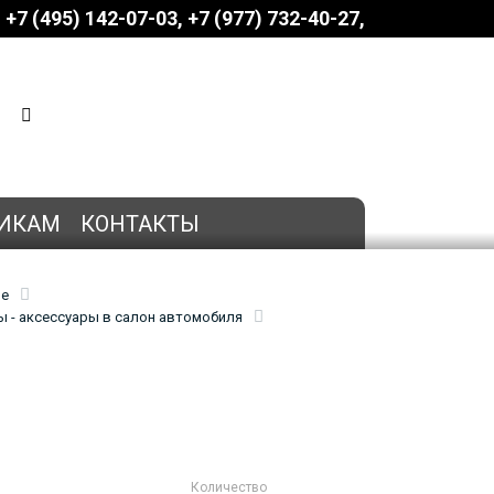
+7 (495) 142-07-03
‎‎+7 (977) 732-40-27
КОРЗИНА
0 позиций
на сумму
0 руб.
ИКАМ
КОНТАКТЫ
ие
 - аксессуары в салон автомобиля
Количество