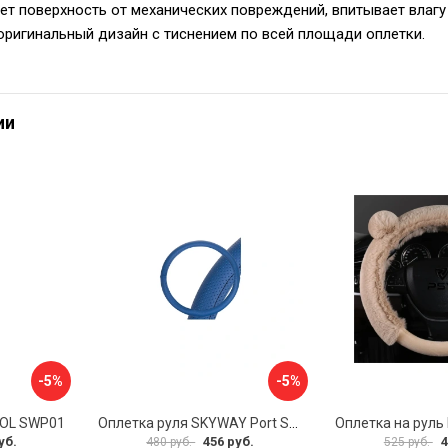
т поверхность от механических повреждений, впитывает влагу
оригинальный дизайн с тиснением по всей площади оплетки.
ии
-5%
-5%
VOL SWP01
Оплетка руля SKYWAY Port S01102449
уб.
456 руб.
4
480 руб.
525 руб.