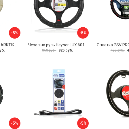
-5%
-5%
Оплетка на руль PSV ARKTIK 132380
Чехол на руль Heyner LUX 601000
Оплетка PSV PR
уб.
825 руб.
4
868 руб.
480 руб.
-5%
-5%