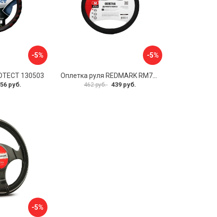
-5%
-5%
OTECT 130503
Оплетка руля REDMARK RM78002
56 руб.
439 руб.
462 руб.
-5%