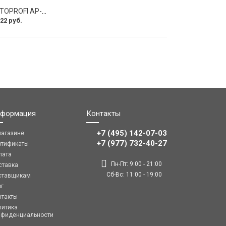
Оплетка руля AUTOPROFI AP-2020 BK WH S
22 руб.
формация
Контакты
+7 (495) 142-07-03
магазине
‎‎+7 (977) 732-40-27
ртификаты
лата
Пн-Пт: 9:00 - 21:00
ставка
Сб-Вс: 11:00 - 19:00
ставщикам
ог
нтакты
литика
нфиденциальности