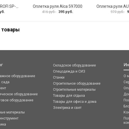
Оплетка руля AUTOPROFI SP-5026 BK M
Оплетка руля Alca 597000
уб.
395 руб.
9
416 руб.
970 руб.
 товары
ог
Ин
Складское оборудование
Спецодежда и СИЗ
ражное оборудование
О 
Станки
я сада
Се
Строительное оборудование
мент
Оп
Строительные материалы
ическое оборудование
До
Товары для отдыха
говое оборудование
По
Товары для офиса и дома
Бл
Электрика и свет
ные материалы
Ко
инструмент
По
ко
ника