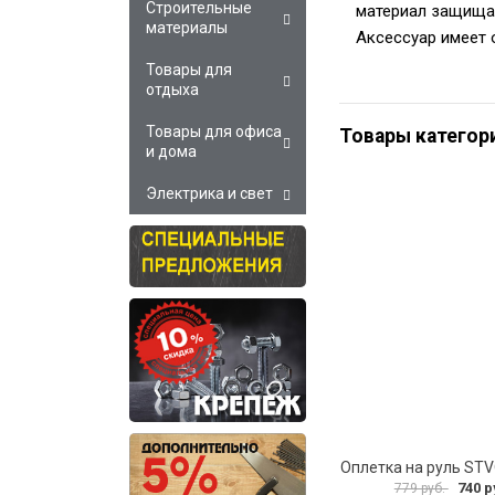
Строительные
материал защищае
материалы
Аксессуар имеет 
Товары для
отдыха
Товары для офиса
Товары категор
и дома
Электрика и свет
Оплетка на руль ST
740 р
779 руб.