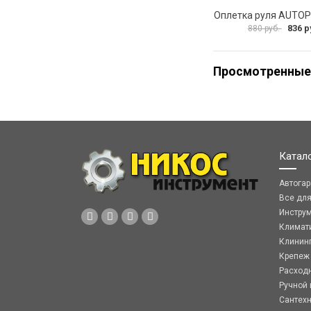
836 р
880 руб.
Просмотренные
Катал
Автога
Все дл
Инстру
Климат
Клинин
Крепеж
Расход
Ручной 
Сантех