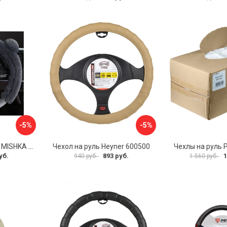
-5%
-5%
Оплетка на руль PSV MISHKA Premium 136096
Чехол на руль Heyner 600500
Чехлы на руль 
уб.
893 руб.
1
940 руб.
1 560 руб.