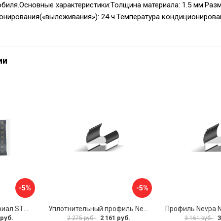
иля.Основные характеристики:Толщина материала: 1.5 мм.Размер
нирования(«вылеживания»): 24 ч.Температура кондиционирования:
ии
-5%
-5%
Декоративный материал STP Карпет 43131
Уплотнительный профиль Nevpa NVPVC32SB3200
 руб.
2 161 руб.
3
2 275 руб.
3 161 руб.