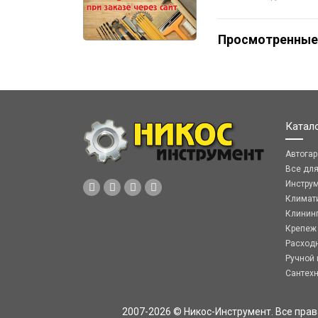
Просмотренные
Катал
Автога
Все дл
Инстру
Климат
Клинин
Крепеж
Расход
Ручной 
Сантех
2007-2026 © Никос-Инструмент. Все пра