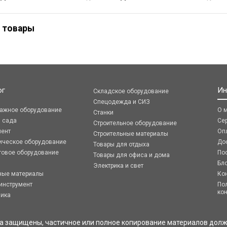
 товары
ог
Ин
Складское оборудование
Спецодежда и СИЗ
ражное оборудование
О 
Станки
я сада
Се
Строительное оборудование
мент
Оп
Строительные материалы
ическое оборудование
До
Товары для отдыха
говое оборудование
По
Товары для офиса и дома
Бл
Электрика и свет
ные материалы
Ко
инструмент
По
ко
ника
ва защищены, частичное или полное копирование материалов долж