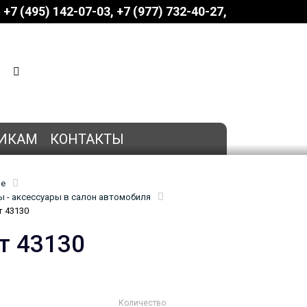
+7 (495) 142-07-03
‎‎+7 (977) 732-40-27
КОРЗИНА
0 позиций
на сумму
0 руб.
ИКАМ
КОНТАКТЫ
ие
 - аксессуары в салон автомобиля
т 43130
т 43130
Количество