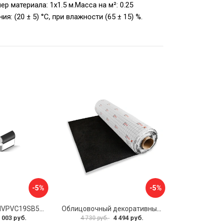
 материала: 1х1.5 м.Масса на м²: 0.25
 (20 ± 5) °C, при влажности (65 ± 15) %.
-5%
-5%
Профиль Nevpa NVPVC19SB5000
Облицовочный декоративный материал Шумофф Акустик БП000000504
 003 руб.
4 494 руб.
4 730 руб.