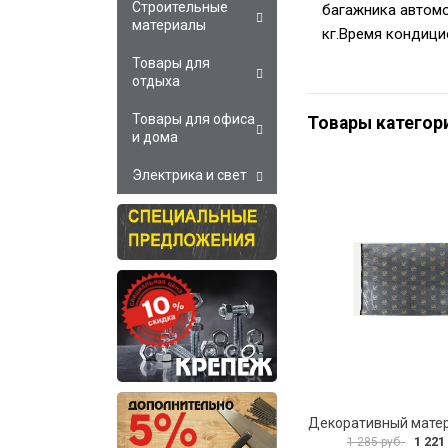
Строительные
багажника автомоб
материалы
кг.Время кондицио
Товары для
отдыха
Товары для офиса
Товары категор
и дома
Электрика и свет
1 221
1 285 руб.