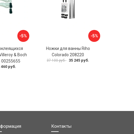
-5%
-5%
оклеящихся
Ножки для ванны Riho
illeroy & Boch
Colorado 208220
35 245 руб.
37 100 руб.
 00255655
 460 руб.
формация
Контакты