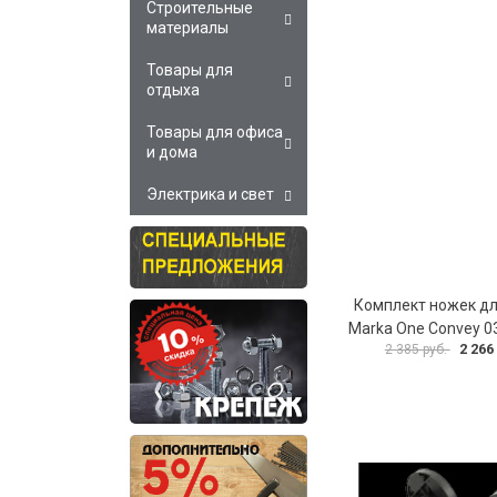
Строительные
материалы
Товары для
отдыха
Товары для офиса
и дома
Электрика и свет
Комплект ножек д
Marka One Convey 0
2 266
2 385 руб.