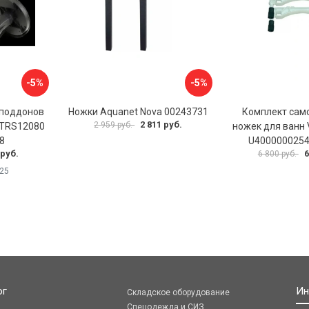
-5%
-5%
 поддонов
Ножки Aquanet Nova 00243731
Комплект сам
2 811 руб.
2 959 руб.
 TRS12080
ножек для ванн V
8
U4000000254
 руб.
6
6 800 руб.
25
ог
Ин
Складское оборудование
Спецодежда и СИЗ