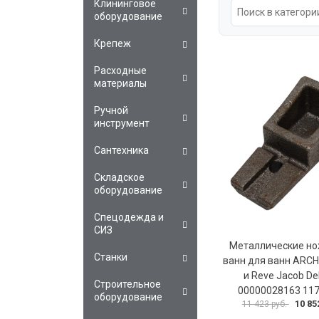
Клининговое
оборудование
Крепеж
Расходные
материалы
Ручной
инструмент
Сантехника
Складское
оборудование
Спецодежда и
СИЗ
Металлические но
Станки
ванн для ванн ARCH
и Reve Jacob De
Строительное
00000028163 11
оборудование
10 85
11 423 руб.