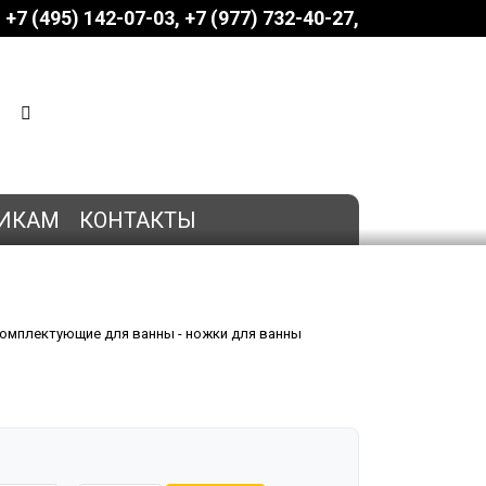
+7 (495) 142-07-03
‎‎+7 (977) 732-40-27
КОРЗИНА
0 позиций
на сумму
0 руб.
ИКАМ
КОНТАКТЫ
омплектующие для ванны - ножки для ванны