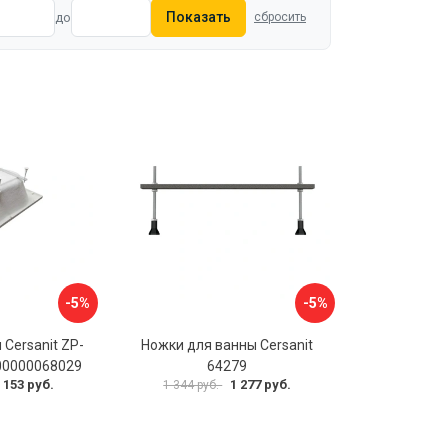
Показать
до
сбросить
-5%
-5%
 Cersanit ZP-
Ножки для ванны Cersanit
00000068029
64279
 153 руб.
1 277 руб.
1 344 руб.