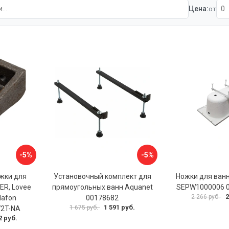
Цена:
от
-5%
-5%
жки для
Установочный комплект для
Ножки для ванн
ER, Lovee
прямоугольных ванн Aquanet
SEPW1000006 
2
2 266 руб.
lafon
00178682
1 591 руб.
1 675 руб.
72T-NA
2 руб.