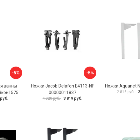
-5%
-5%
ля ванны
Ножки Jacob Delafon E4113-NF
Ножки Aquanet 
2
2 816 руб.
3кон1575
00000011837
 руб.
3 819 руб.
4 020 руб.