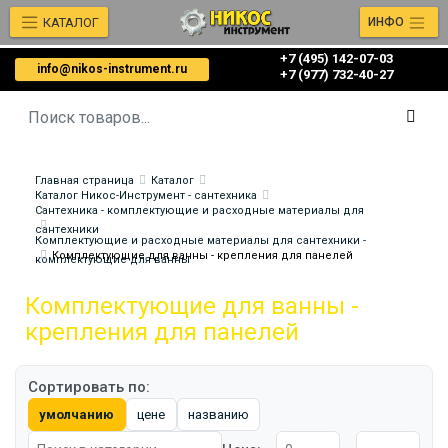
КАТАЛОГ
ИНФО
+7 (495) 142-07-03
info@nikos-instrument.ru
‎‎+7 (977) 732-40-27
Главная страница
Каталог
Каталог Никос-Инструмент - сантехника
Сантехника - комплектующие и расходные материалы для
сантехники
Комплектующие и расходные материалы для сантехники -
Комплектующие для ванны - крепления для панелей
комплектующие для ванны
Комплектующие для ванны -
крепления для панелей
Сортировать по:
умолчанию
цене
названию