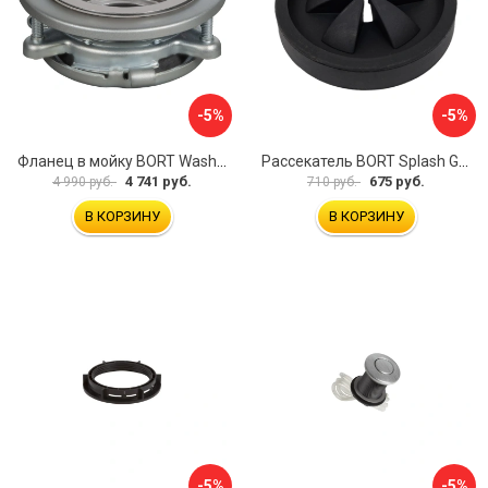
-5%
-5%
Фланец в мойку BORT Washing flange FS40 SET 93412208
Рассекатель BORT Splash Guard S-lock 93415230
4 741 руб.
675 руб.
4 990 руб.
710 руб.
В КОРЗИНУ
В КОРЗИНУ
-5%
-5%