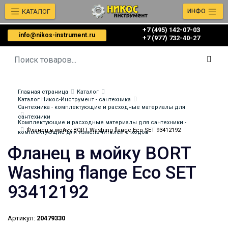
КАТАЛОГ
ИНФО
+7 (495) 142-07-03
info@nikos-instrument.ru
‎‎+7 (977) 732-40-27
Главная страница
Каталог
Каталог Никос-Инструмент - сантехника
Сантехника - комплектующие и расходные материалы для
сантехники
Комплектующие и расходные материалы для сантехники -
Фланец в мойку BORT Washing flange Eco SET 93412192
комплектующие для измельчителей отходов
Фланец в мойку BORT
Washing flange Eco SET
93412192
Артикул:
20479330