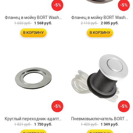
-5%
-5%
Фланец в мойку BORT Washing flange FS60
Фланец в мойку BORT Washing flange FB60 93412185
1 568 руб.
2 005 руб.
1 650 руб.
2 110 руб.
В КОРЗИНУ
В КОРЗИНУ
-5%
-5%
Круглый переходник-адаптер для измельчителя Oulin 1
Пневмовыключатель BORT Air switch white 93412123
1 730 руб.
1 349 руб.
1 821 руб.
1 420 руб.