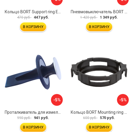
Кольцо BORT Support ring Eco 93411034
Пневмовыключатель BORT Air switch polish 93412130
447 руб.
1 349 руб.
470 руб.
1 420 руб.
В КОРЗИНУ
В КОРЗИНУ
-5%
-5%
Проталкиватель для измельчителя пищевых отходов Ukinox SCR-01
Кольцо BORT Mounting ring Eco 93411027
941 руб.
570 руб.
990 руб.
600 руб.
В КОРЗИНУ
В КОРЗИНУ