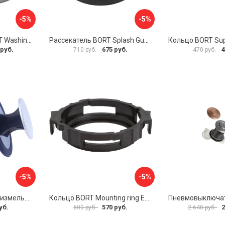
-5%
-5%
Фланец в мойку BORT Washing flange FS40 SET 93412208
Рассекатель BORT Splash Guard S-lock 93415230
 руб.
675 руб.
4
710 руб.
470 руб.
-5%
-5%
Проталкиватель для измельчителя пищевых отходов Ukinox SCR-01
Кольцо BORT Mounting ring Eco 93411027
уб.
570 руб.
2
600 руб.
2 640 руб.