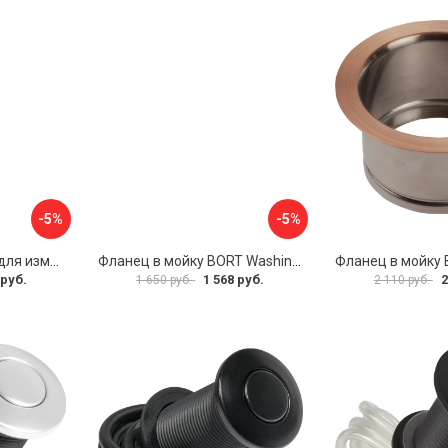
-5%
-5%
Кольцо-переходник для измельчителя BORT Ring 160
Фланец в мойку BORT Washing flange FS60
 руб.
1 568 руб.
2
1 650 руб.
2 110 руб.