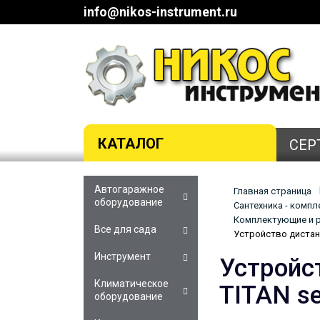
info@nikos-instrument.ru
КАТАЛОГ
СЕР
Автогаражное
Главная страница
оборудование
Сантехника - комп
Комплектующие и р
Все для сада
Устройство дистанц
Инструмент
Устройс
Климатическое
TITAN se
оборудование