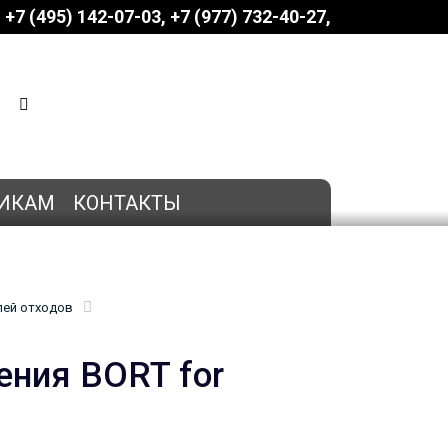
+7 (495) 142-07-03
‎‎+7 (977) 732-40-27
КОРЗИНА
0 позиций
на сумму
0 руб.
ИКАМ
КОНТАКТЫ
лей отходов
ения BORT for