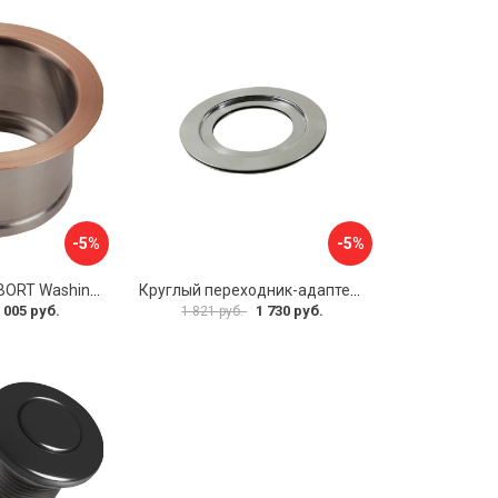
-5%
-5%
Фланец в мойку BORT Washing flange FB60 93412185
Круглый переходник-адаптер для измельчителя Oulin 1
 005 руб.
1 730 руб.
1 821 руб.