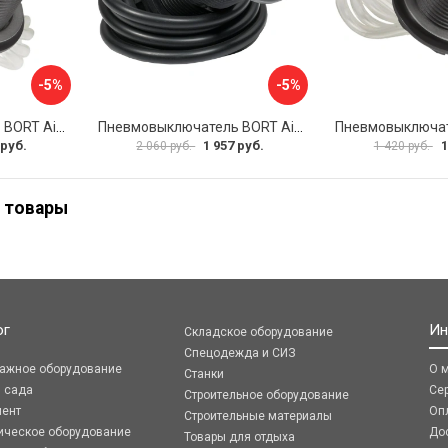
-5%
-5%
Пневмовыключатель BORT Air switch white 93412123
Пневмовыключатель BORT Air switch black, long 93417104
 руб.
1 957 руб.
1
2 060 руб.
1 420 руб.
 товары
ог
Ин
Складское оборудование
Спецодежда и СИЗ
ражное оборудование
О 
Станки
я сада
Се
Строительное оборудование
мент
Оп
Строительные материалы
ическое оборудование
До
Товары для отдыха