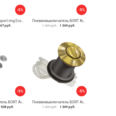
-5%
-5%
Кольцо BORT Support ring Eco 93411034
Пневмовыключатель BORT Air switch polish 93412130
47 руб.
1 349 руб.
1 420 руб.
-5%
-5%
Пневмовыключатель BORT Air switch 3 colors 93412154
Пневмовыключатель BORT Air switch gold 93415896
 508 руб.
1 349 руб.
1 420 руб.