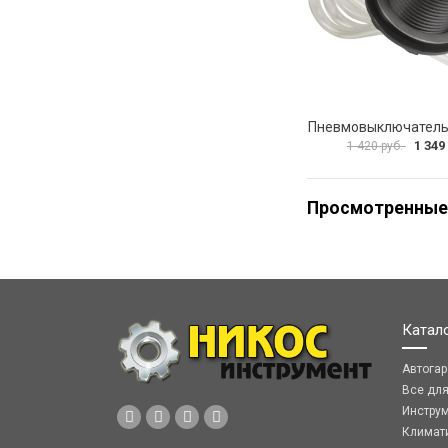
1 349
1 420 руб.
Просмотренные
Катал
Автога
Все дл
Инстру
Климат