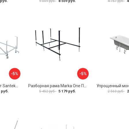
 руб.
8 559 руб.
4
9 009 руб.
4 767 руб.
-5%
-5%
Монтажный комплект Santek КАРИБЫ 1.WH11.2.430 00000046546
Разборная рама Marka One ПУ 160-165x75 03пу1675
 руб.
5 179 руб.
2
5 452 руб.
2 563 руб.