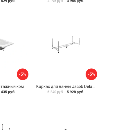
 529 руб.
3 985 руб.
4 195 руб.
-5%
-5%
Упрощенный монтажный комплект для ванны Santek КАСАБЛАНКА 1WH501541 00058310
Каркас для ванны Jacob Delafon E6D082RU-00 Sofa 73633
 435 руб.
5 928 руб.
6 240 руб.