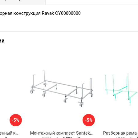
орная конструкция Ravak CY00000000
ии
-5%
-5%
Универсальный усиленный каркас для прямоугольных ванн Triton 170-190x75-90 Triton Щ0000041798
Монтажный комплект Santek МОНАКО 1.WH11.2.424 00000045899