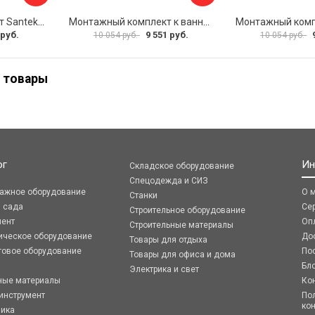
Монтажный комплект Santek МОНАКО ТЕНЕРИФЕ 1.WH11.2.421 00000046419
Монтажный комплект к ванне акриловой прямоугольной Santek Касабланка 1.WH30.2.483 00000066643
 руб.
9 551 руб.
10 054 руб.
10 054 руб.
 товары
ог
Ин
Складское оборудование
Спецодежда и СИЗ
ражное оборудование
О 
Станки
я сада
Се
Строительное оборудование
мент
Оп
Строительные материалы
ическое оборудование
До
Товары для отдыха
говое оборудование
По
Товары для офиса и дома
Бл
Электрика и свет
ные материалы
Ко
инструмент
По
ко
ника