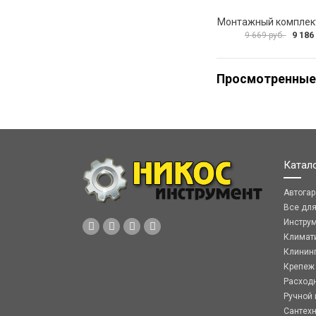
9 186
9 669 руб.
Просмотренные
Катал
Автога
Все дл
Инстру
Климат
Клинин
Крепеж
Расход
Ручной 
Сантех