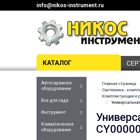
info@nikos-instrument.ru
КАТАЛОГ
СЕР
Автогаражное
Главная страница
оборудование
Сантехника - комп
Комплектующие и р
Все для сада
Универсальная
Инструмент
Универс
Климатическое
CY0000
оборудование