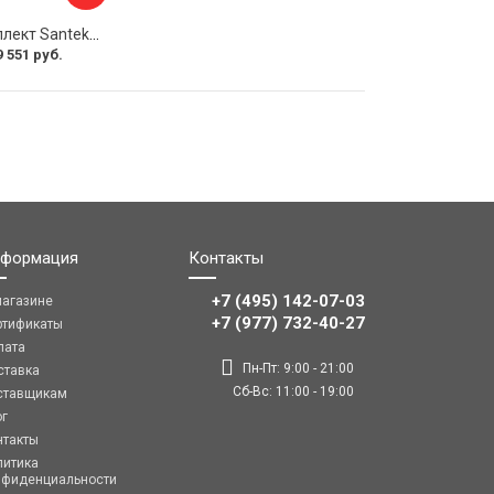
Монтажный комплект Santek КОРСИКА 1.WH11.2.420 00000061488
9 551 руб.
формация
Контакты
+7 (495) 142-07-03
магазине
‎‎+7 (977) 732-40-27
ртификаты
лата
Пн-Пт: 9:00 - 21:00
ставка
Сб-Вс: 11:00 - 19:00
ставщикам
ог
нтакты
литика
нфиденциальности