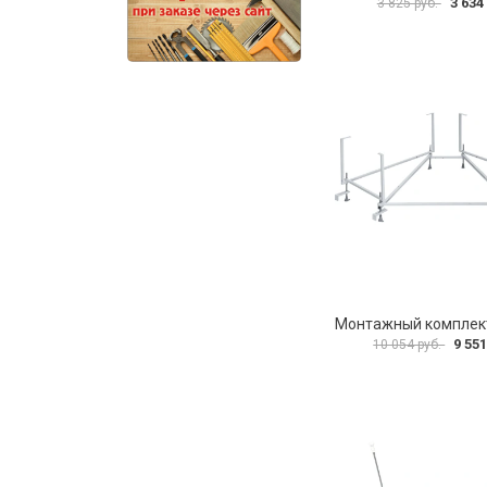
3 634
3 825 руб.
9 551
10 054 руб.