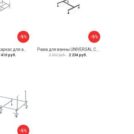
-5%
-5%
Металлический каркас для акриловой ванны Cezares EMP-170-70-MF-R
Рама для ванны UNIVERSAL Cersanit K-RW-UNIVERSAL160-170
 410 руб.
2 234 руб.
2 352 руб.
-5%