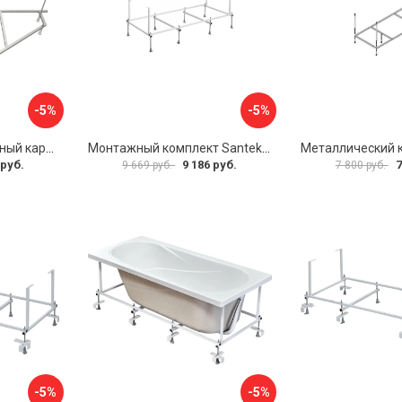
-5%
-5%
Универсальный сборный каркас к ванне Дива 150 Aquatek 00000066304
Монтажный комплект Santek САНТОРИНИ 1.WH30.2.488 00000069112
 руб.
9 186 руб.
7
9 669 руб.
7 800 руб.
-5%
-5%