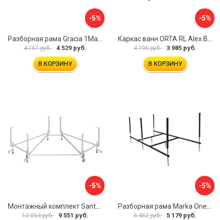
-5%
-5%
Разборная рама Gracia 1Marka 170 03гр1710
Каркас ванн ORTA RL Alex Baitler KSO15
4 529 руб.
3 985 руб.
4 767 руб.
4 195 руб.
В КОРЗИНУ
В КОРЗИНУ
-5%
-5%
Монтажный комплект Santek КАРИБЫ 1.WH11.2.430 00000046546
Разборная рама Marka One ПУ 160-165x75 03пу1675
9 551 руб.
5 179 руб.
10 054 руб.
5 452 руб.