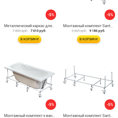
-5%
-5%
Металлический каркас для акриловой ванны Cezares EMP-170-70-MF-R
Монтажный комплект Santek МОНАКО ТЕНЕРИФЕ 1.WH11.2.421 00000046419
7 410 руб.
9 186 руб.
7 800 руб.
9 669 руб.
В КОРЗИНУ
В КОРЗИНУ
-5%
-5%
Монтажный комплект к ванне акриловой прямоугольной Santek Касабланка 1.WH30.2.483 00000066643
Монтажный комплект Santek КОРСИКА 1.WH11.2.420 00000061488