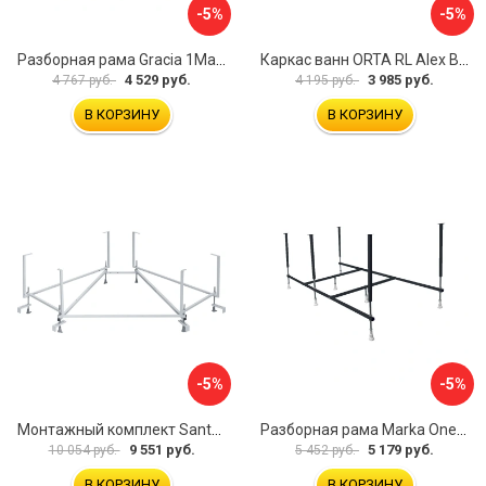
-5%
-5%
Разборная рама Gracia 1Marka 170 03гр1710
Каркас ванн ORTA RL Alex Baitler KSO15
4 529 руб.
3 985 руб.
4 767 руб.
4 195 руб.
В КОРЗИНУ
В КОРЗИНУ
-5%
-5%
Монтажный комплект Santek КАРИБЫ 1.WH11.2.430 00000046546
Разборная рама Marka One ПУ 160-165x75 03пу1675
9 551 руб.
5 179 руб.
10 054 руб.
5 452 руб.
В КОРЗИНУ
В КОРЗИНУ