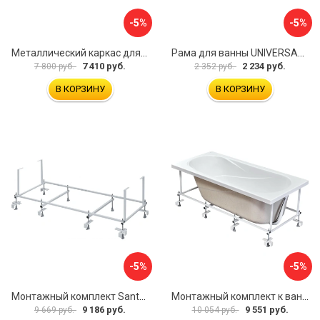
-5%
-5%
Металлический каркас для акриловой ванны Cezares EMP-170-70-MF-R
Рама для ванны UNIVERSAL Cersanit K-RW-UNIVERSAL160-170
7 410 руб.
2 234 руб.
7 800 руб.
2 352 руб.
В КОРЗИНУ
В КОРЗИНУ
-5%
-5%
Монтажный комплект Santek МОНАКО ТЕНЕРИФЕ 1.WH11.2.421 00000046419
Монтажный комплект к ванне акриловой прямоугольной Santek Касабланка 1.WH30.2.483 00000066643
9 186 руб.
9 551 руб.
9 669 руб.
10 054 руб.