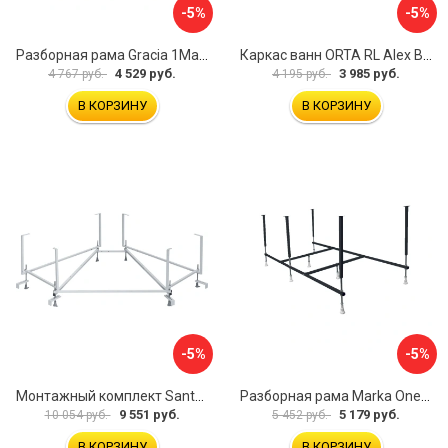
-5%
-5%
Разборная рама Gracia 1Marka 170 03гр1710
Каркас ванн ORTA RL Alex Baitler KSO15
4 529 руб.
3 985 руб.
4 767 руб.
4 195 руб.
В КОРЗИНУ
В КОРЗИНУ
-5%
-5%
Монтажный комплект Santek КАРИБЫ 1.WH11.2.430 00000046546
Разборная рама Marka One ПУ 160-165x75 03пу1675
9 551 руб.
5 179 руб.
10 054 руб.
5 452 руб.
В КОРЗИНУ
В КОРЗИНУ