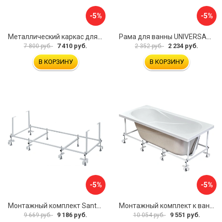
-5%
-5%
Металлический каркас для акриловой ванны Cezares EMP-170-70-MF-R
Рама для ванны UNIVERSAL Cersanit K-RW-UNIVERSAL160-170
7 410 руб.
2 234 руб.
7 800 руб.
2 352 руб.
В КОРЗИНУ
В КОРЗИНУ
-5%
-5%
Монтажный комплект Santek МОНАКО ТЕНЕРИФЕ 1.WH11.2.421 00000046419
Монтажный комплект к ванне акриловой прямоугольной Santek Касабланка 1.WH30.2.483 00000066643
9 186 руб.
9 551 руб.
9 669 руб.
10 054 руб.