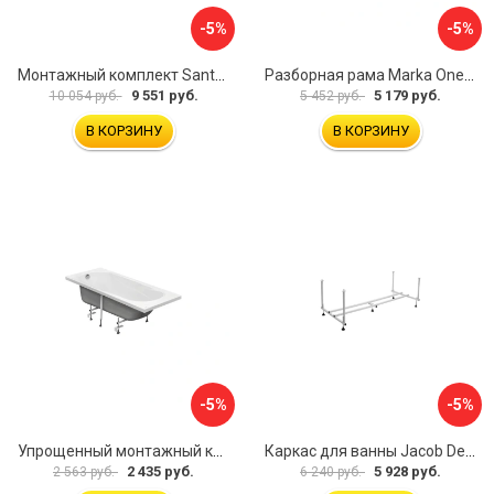
-5%
-5%
Монтажный комплект Santek КАРИБЫ 1.WH11.2.430 00000046546
Разборная рама Marka One ПУ 160-165x75 03пу1675
9 551 руб.
5 179 руб.
10 054 руб.
5 452 руб.
В КОРЗИНУ
В КОРЗИНУ
-5%
-5%
Упрощенный монтажный комплект для ванны Santek КАСАБЛАНКА 1WH501541 00058310
Каркас для ванны Jacob Delafon E6D082RU-00 Sofa 73633
2 435 руб.
5 928 руб.
2 563 руб.
6 240 руб.