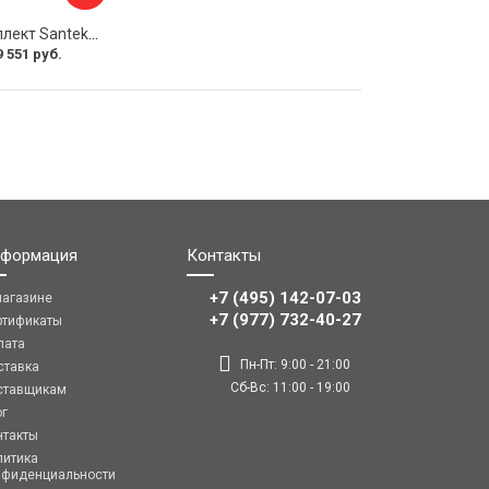
Монтажный комплект Santek КОРСИКА 1.WH11.2.420 00000061488
9 551 руб.
формация
Контакты
+7 (495) 142-07-03
магазине
‎‎+7 (977) 732-40-27
ртификаты
лата
Пн-Пт: 9:00 - 21:00
ставка
Сб-Вс: 11:00 - 19:00
ставщикам
ог
нтакты
литика
нфиденциальности