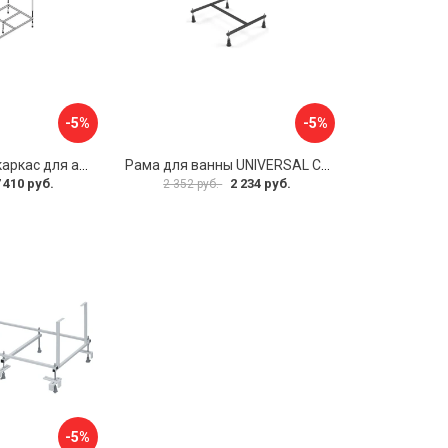
-5%
-5%
Металлический каркас для акриловой ванны Cezares EMP-170-70-MF-R
Рама для ванны UNIVERSAL Cersanit K-RW-UNIVERSAL160-170
 410 руб.
2 234 руб.
2 352 руб.
-5%