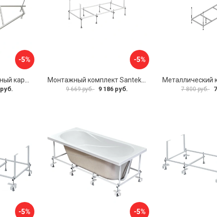
-5%
-5%
Универсальный сборный каркас к ванне Дива 150 Aquatek 00000066304
Монтажный комплект Santek САНТОРИНИ 1.WH30.2.488 00000069112
 руб.
9 186 руб.
7
9 669 руб.
7 800 руб.
-5%
-5%