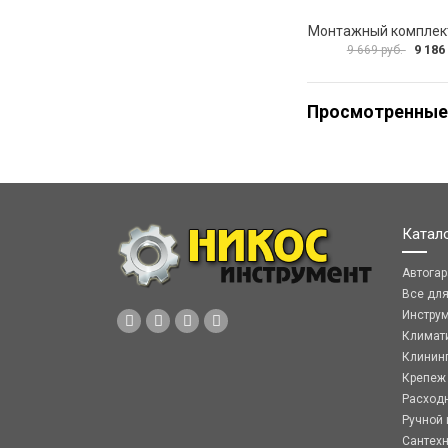
9 186
9 669 руб.
Просмотренные
Катал
Автога
Все дл
Инстру
Климат
Клинин
Крепеж
Расход
Ручной 
Сантех