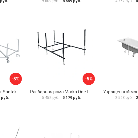
 руб.
8 559 руб.
4
9 009 руб.
4 767 руб.
-5%
-5%
Монтажный комплект Santek КАРИБЫ 1.WH11.2.430 00000046546
Разборная рама Marka One ПУ 160-165x75 03пу1675
 руб.
5 179 руб.
2
5 452 руб.
2 563 руб.