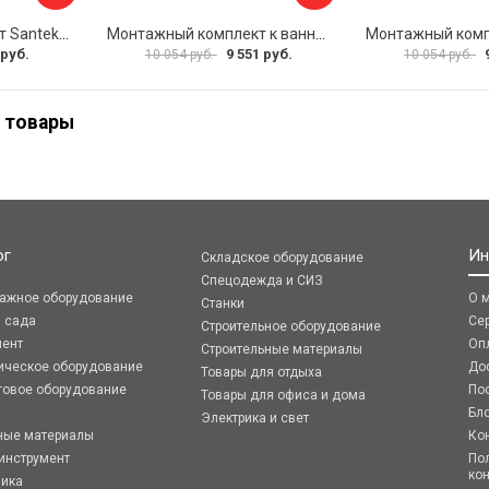
Монтажный комплект Santek МОНАКО ТЕНЕРИФЕ 1.WH11.2.421 00000046419
Монтажный комплект к ванне акриловой прямоугольной Santek Касабланка 1.WH30.2.483 00000066643
 руб.
9 551 руб.
10 054 руб.
10 054 руб.
 товары
ог
Ин
Складское оборудование
Спецодежда и СИЗ
ражное оборудование
О 
Станки
я сада
Се
Строительное оборудование
мент
Оп
Строительные материалы
ическое оборудование
До
Товары для отдыха
говое оборудование
По
Товары для офиса и дома
Бл
Электрика и свет
ные материалы
Ко
инструмент
По
ко
ника