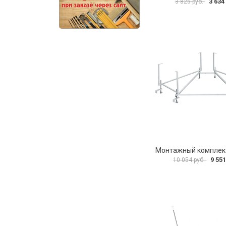
3 634
3 825 руб.
9 551
10 054 руб.