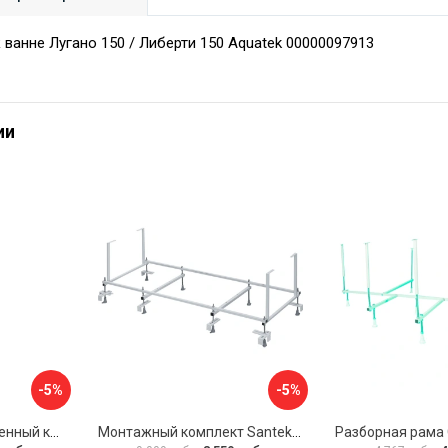
 ванне Лугано 150 / Либерти 150 Aquatek 00000097913
ии
-5%
-5%
Универсальный усиленный каркас для прямоугольных ванн Triton 170-190x75-90 Triton Щ0000041798
Монтажный комплект Santek МОНАКО 1.WH11.2.424 00000045899