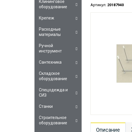
Клининговое
Артикул:
20187940
оборудование
Крепеж
Расходные
материалы
Ручной
инструмент
Сантехника
Складское
оборудование
Спецодежда и
СИЗ
Станки
Строительное
оборудование
Описание