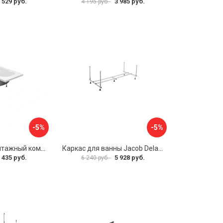
 529 руб.
3 985 руб.
4 195 руб.
-5%
-5%
Упрощенный монтажный комплект для ванны Santek КАСАБЛАНКА 1WH501541 00058310
Каркас для ванны Jacob Delafon E6D082RU-00 Sofa 73633
 435 руб.
5 928 руб.
6 240 руб.