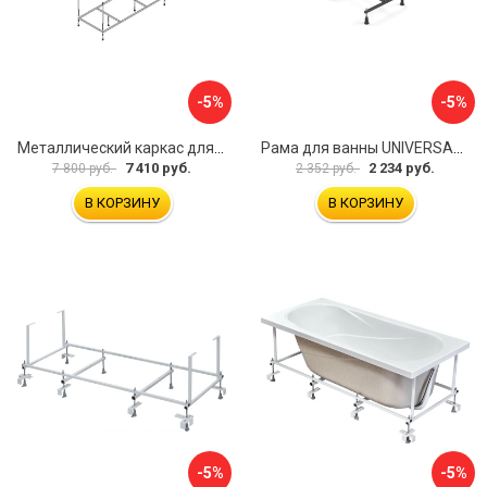
-5%
-5%
Металлический каркас для акриловой ванны Cezares EMP-170-70-MF-R
Рама для ванны UNIVERSAL Cersanit K-RW-UNIVERSAL160-170
7 410 руб.
2 234 руб.
7 800 руб.
2 352 руб.
В КОРЗИНУ
В КОРЗИНУ
-5%
-5%