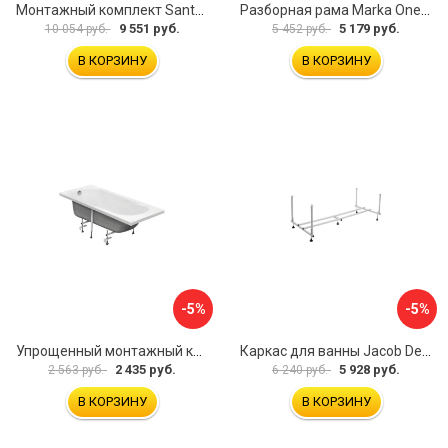
Монтажный комплект Santek КАРИБЫ 1.WH11.2.430 00000046546
Разборная рама Marka One ПУ 160-165x75 03пу1675
9 551 руб.
5 179 руб.
10 054 руб.
5 452 руб.
В КОРЗИНУ
В КОРЗИНУ
-5%
-5%
Упрощенный монтажный комплект для ванны Santek КАСАБЛАНКА 1WH501541 00058310
Каркас для ванны Jacob Delafon E6D082RU-00 Sofa 73633
2 435 руб.
5 928 руб.
2 563 руб.
6 240 руб.
В КОРЗИНУ
В КОРЗИНУ