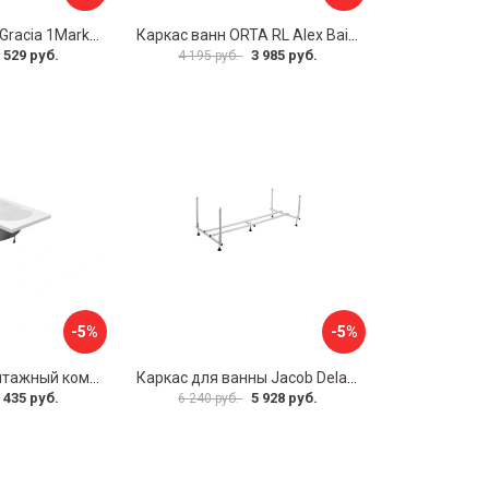
Разборная рама Gracia 1Marka 170 03гр1710
Каркас ванн ORTA RL Alex Baitler KSO15
 529 руб.
3 985 руб.
4 195 руб.
-5%
-5%
Упрощенный монтажный комплект для ванны Santek КАСАБЛАНКА 1WH501541 00058310
Каркас для ванны Jacob Delafon E6D082RU-00 Sofa 73633
 435 руб.
5 928 руб.
6 240 руб.