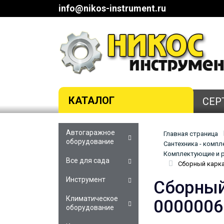
info@nikos-instrument.ru
КАТАЛОГ
СЕР
Автогаражное
Главная страница
оборудование
Сантехника - комп
Комплектующие и р
Все для сада
Сборный карка
Инструмент
Сборный
Климатическое
0000006
оборудование