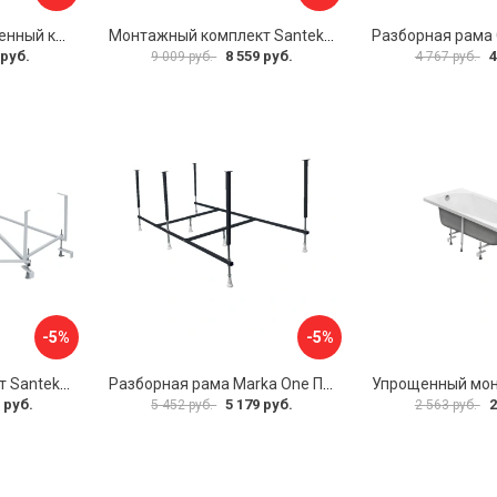
Универсальный усиленный каркас для прямоугольных ванн Triton 170-190x75-90 Triton Щ0000041798
Монтажный комплект Santek МОНАКО 1.WH11.2.424 00000045899
 руб.
8 559 руб.
4
9 009 руб.
4 767 руб.
-5%
-5%
Монтажный комплект Santek КАРИБЫ 1.WH11.2.430 00000046546
Разборная рама Marka One ПУ 160-165x75 03пу1675
 руб.
5 179 руб.
2
5 452 руб.
2 563 руб.