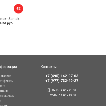
-5%
Монтажный комплект Santek КОРСИКА 1.WH11.2.420 00000061488
9 551 руб.
формация
Контакты
+7 (495) 142-07-03
магазине
‎‎+7 (977) 732-40-27
ртификаты
лата
Пн-Пт: 9:00 - 21:00
ставка
Сб-Вс: 11:00 - 19:00
ставщикам
ог
нтакты