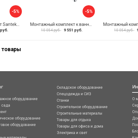
-5%
-5%
Монтажный комплект Santek МОНАКО ТЕНЕРИФЕ 1.WH11.2.421 00000046419
Монтажный комплект к ванне акриловой прямоугольной Santek Касабланка 1.WH30.2.483 00000066643
 руб.
9 551 руб.
10 054 руб.
10 054 руб.
 товары
ог
Ин
Складское оборудование
Спецодежда и СИЗ
ражное оборудование
О 
Станки
я сада
Се
Строительное оборудование
мент
Оп
Строительные материалы
ическое оборудование
До
Товары для отдыха
говое оборудование
По
Товары для офиса и дома
Бл
Электрика и свет
ные материалы
Ко