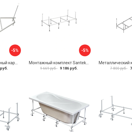
-5%
-5%
Универсальный сборный каркас к ванне Дива 150 Aquatek 00000066304
Монтажный комплект Santek САНТОРИНИ 1.WH30.2.488 00000069112
 руб.
9 186 руб.
7
9 669 руб.
7 800 руб.