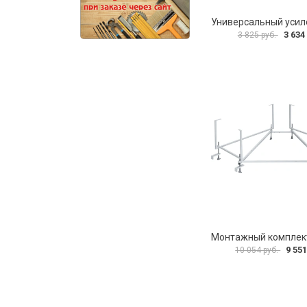
3 634
3 825 руб.
9 551
10 054 руб.