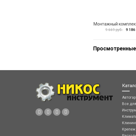
9 186
9 669 руб.
Просмотренные
Катал
Автога
Все дл
Инстру
Климат
Клинин
Крепеж
Расход