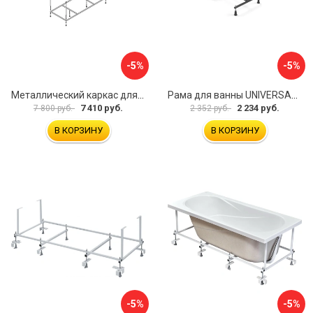
-5%
-5%
Металлический каркас для акриловой ванны Cezares EMP-170-70-MF-R
Рама для ванны UNIVERSAL Cersanit K-RW-UNIVERSAL160-170
7 410 руб.
2 234 руб.
7 800 руб.
2 352 руб.
В КОРЗИНУ
В КОРЗИНУ
-5%
-5%