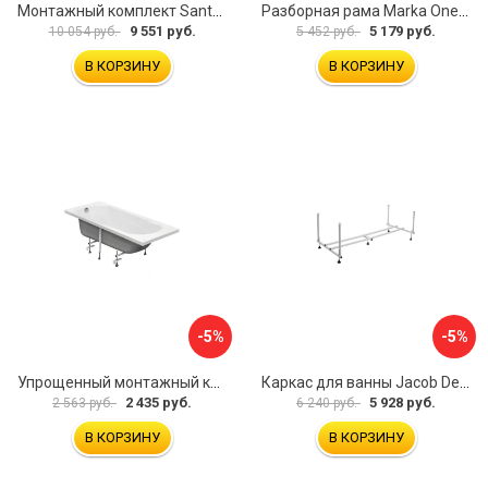
Монтажный комплект Santek КАРИБЫ 1.WH11.2.430 00000046546
Разборная рама Marka One ПУ 160-165x75 03пу1675
9 551 руб.
5 179 руб.
10 054 руб.
5 452 руб.
В КОРЗИНУ
В КОРЗИНУ
-5%
-5%
Упрощенный монтажный комплект для ванны Santek КАСАБЛАНКА 1WH501541 00058310
Каркас для ванны Jacob Delafon E6D082RU-00 Sofa 73633
2 435 руб.
5 928 руб.
2 563 руб.
6 240 руб.
В КОРЗИНУ
В КОРЗИНУ