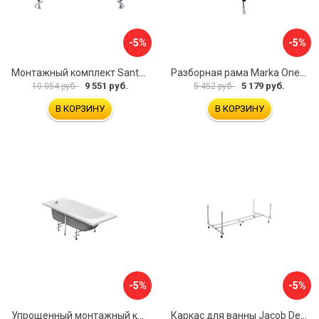
-5%
-5%
Монтажный комплект Santek КАРИБЫ 1.WH11.2.430 00000046546
Разборная рама Marka One ПУ 160-165x75 03пу1675
9 551 руб.
5 179 руб.
10 054 руб.
5 452 руб.
В КОРЗИНУ
В КОРЗИНУ
-5%
-5%
Упрощенный монтажный комплект для ванны Santek КАСАБЛАНКА 1WH501541 00058310
Каркас для ванны Jacob Delafon E6D082RU-00 Sofa 73633