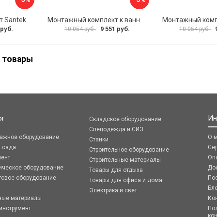
Монтажный комплект Santek МОНАКО ТЕНЕРИФЕ 1.WH11.2.421 00000046419
Монтажный комплект к ванне акриловой прямоугольной Santek Касабланка 1.WH30.2.483 00000066643
 руб.
9 551 руб.
10 054 руб.
10 054 руб.
 товары
ог
Ин
Складское оборудование
Спецодежда и СИЗ
ражное оборудование
О 
Станки
я сада
Се
Строительное оборудование
мент
Оп
Строительные материалы
ическое оборудование
До
Товары для отдыха
говое оборудование
По
Товары для офиса и дома
Бл
Электрика и свет
ные материалы
Ко
инструмент
По
ко