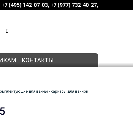
+7 (495) 142-07-03
‎‎+7 (977) 732-40-27
КОРЗИНА
0 позиций
на сумму
0 руб.
ИКАМ
КОНТАКТЫ
омплектующие для ванны - каркасы для ванной
5