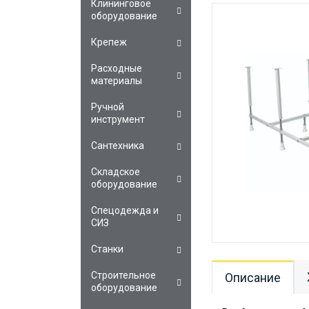
Клининговое
оборудование
Крепеж
Расходные
материалы
Ручной
инструмент
Сантехника
Складское
оборудование
Спецодежда и
СИЗ
Станки
Строительное
Описание
оборудование