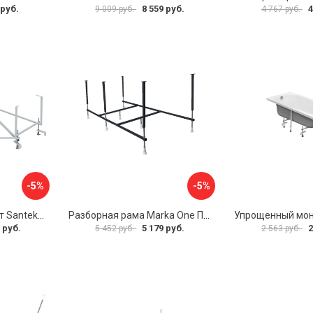
 руб.
8 559 руб.
4
9 009 руб.
4 767 руб.
-5%
-5%
Монтажный комплект Santek КАРИБЫ 1.WH11.2.430 00000046546
Разборная рама Marka One ПУ 160-165x75 03пу1675
 руб.
5 179 руб.
2
5 452 руб.
2 563 руб.