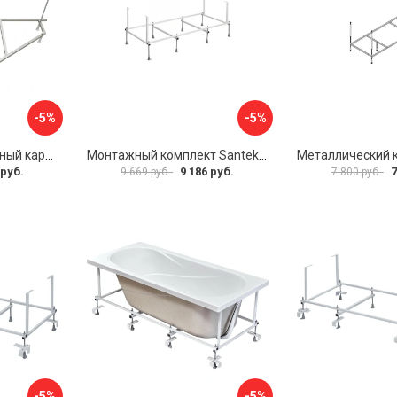
-5%
-5%
Универсальный сборный каркас к ванне Дива 150 Aquatek 00000066304
Монтажный комплект Santek САНТОРИНИ 1.WH30.2.488 00000069112
 руб.
9 186 руб.
7
9 669 руб.
7 800 руб.
-5%
-5%