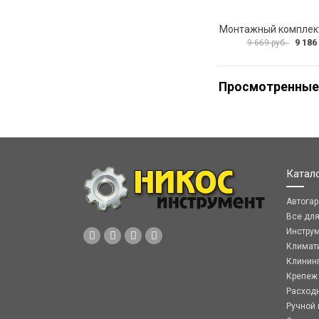
9 186
9 669 руб.
Просмотренные
Катал
Автога
Все дл
Инстру
Климат
Клинин
Крепеж
Расход
Ручной 