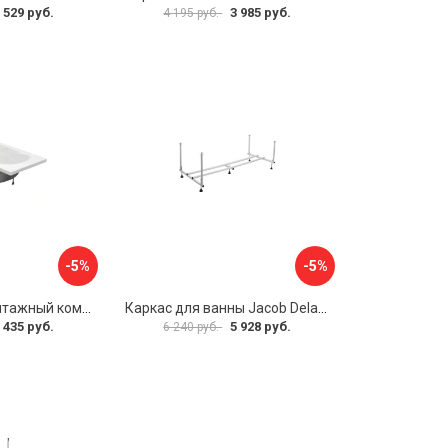
 529 руб.
3 985 руб.
4 195 руб.
-5%
-5%
Упрощенный монтажный комплект для ванны Santek КАСАБЛАНКА 1WH501541 00058310
Каркас для ванны Jacob Delafon E6D082RU-00 Sofa 73633
 435 руб.
5 928 руб.
6 240 руб.