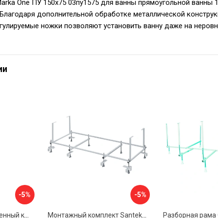
arka One ПУ 150x75 03пу1575 для ванны прямоугольной ванны 1
 Благодаря дополнительной обработке металлической констру
егулируемые ножки позволяют установить ванну даже на неровн
ии
-5%
-5%
Универсальный усиленный каркас для прямоугольных ванн Triton 170-190x75-90 Triton Щ0000041798
Монтажный комплект Santek МОНАКО 1.WH11.2.424 00000045899