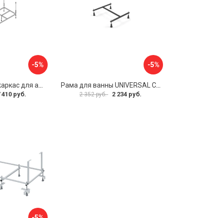
-5%
-5%
Металлический каркас для акриловой ванны Cezares EMP-170-70-MF-R
Рама для ванны UNIVERSAL Cersanit K-RW-UNIVERSAL160-170
 410 руб.
2 234 руб.
2 352 руб.
-5%