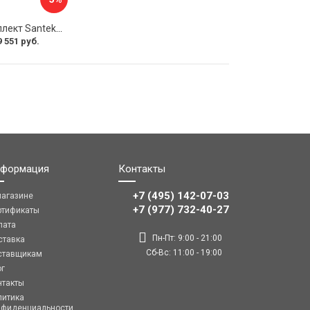
Монтажный комплект Santek КОРСИКА 1.WH11.2.420 00000061488
9 551 руб.
формация
Контакты
+7 (495) 142-07-03
магазине
‎‎+7 (977) 732-40-27
ртификаты
лата
Пн-Пт: 9:00 - 21:00
ставка
Сб-Вс: 11:00 - 19:00
ставщикам
ог
нтакты
литика
нфиденциальности