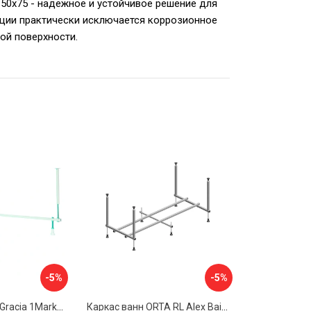
50x75 - надежное и устойчивое решение для
кции практически исключается коррозионное
ой поверхности.
-5%
-5%
Разборная рама Gracia 1Marka 170 03гр1710
Каркас ванн ORTA RL Alex Baitler KSO15