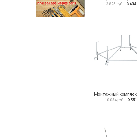
3 634
3 825 руб.
9 551
10 054 руб.